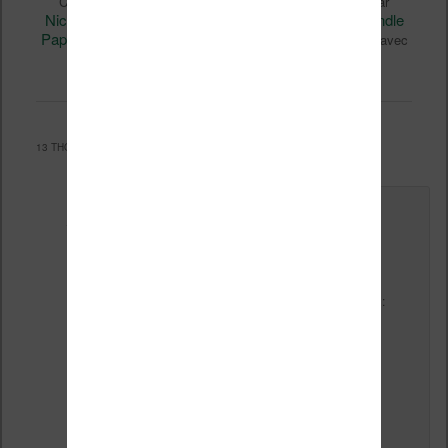
Liseuses et eReader
Ce contenu a été publié dans
par
Nicolas (actu liseuse, ebook, etc)
Kindle
, et marqué avec
Paperwhite
kobo aura h2o
Vidéo
,
,
. Mettez-le en favori avec
permalien
son
.
13 THOUGHTS ON “
KINDLE PAPERWHITE CONTRE KOBO AURA H2O
”
Le
21 octobre 2014 à 11 h 01 min
,
Bestana
a dit :
Bonjour,
Kindle n’a pas prévu de sortir
un modèle plus grand ? Je
serais très intéressé par une
liseuse 8 pouces avec e ink