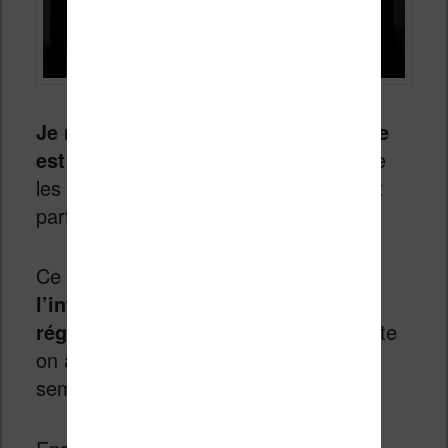
Je ne trouve pas que cette différence
est réellement gênante
. Je pense que
les deux « couleurs » d’écrans peuvent
parfaitement convenir pour lire.
Ce qui est appréciable c’est que
l’intensité lumineuse est vraiment
réglable sur la Kobo
. Sur la Paperwhite
on a plus un éclairage par palier il me
semble.