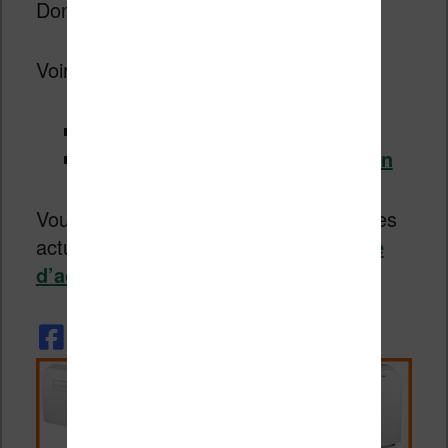
Donc c’est à vous de voir…
Voir les liseuses :
Kobo Aura H2O chez la Fnac
Kindle Paperwhite chez Amazon
Vous pouvez aussi retrouver les liseuses
actuellement disponibles dans
le guide
d’achat
.