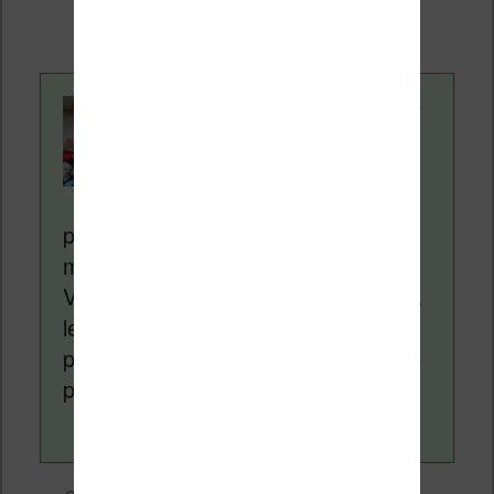
supplémentaire pour vous.
Contenu rédigé par
Nicolas. Le site
Liseuses.net existe
depuis plus de 14 ans
pour vous aider à naviguer dans le
monde des liseuses (Kindle, Kobo,
Vivlio, etc) et faire la promotion de la
lecture (numérique ou non). Vous
pouvez en savoir plus en lisant notre
page
a propos
.