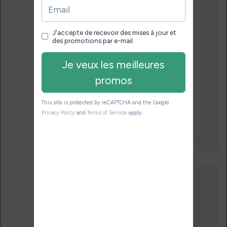
charge des pdf?
Si vous avez une
réponse à mes 2
questions je suis
preneur…
↓
Répondre
Le
22 octobre 2014 à 0 h 22 min
,
dedalus
a dit :