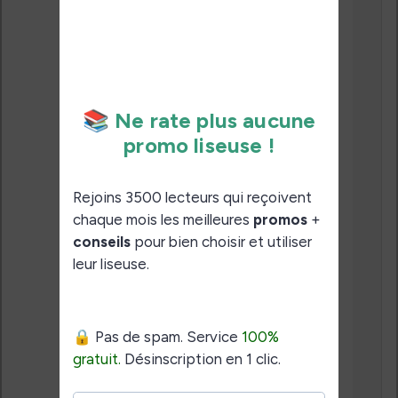
Je suis dans le même
cas que toi,
La H2O je l’acehterai
bien mais il y a le
fameux problème
gestion pdf…
Ma question est quel
est la liseuse la plus
adaptée pour ce genre
de format..?
Pour la H2O est ce que
convertir pdf en un
autre format avec
calibre résoudrait il le
problème de la prise en