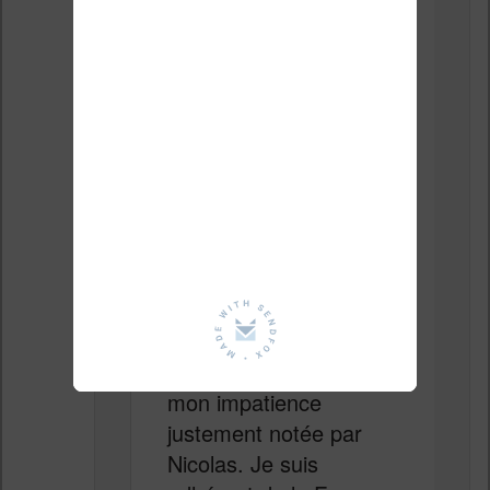
n’est pas prohibée que
je sache et n’empêche
pas de revenir… J’ai
commencé dedalus,
vous finirez arquin
avant peut-être de
vous faire un prénom.
C’est le deuxième
comparatif que je
signale biaisé : liberté
de récidiver et liberté
de blâmer. Je ne suis
par encore équipé d’où
mon impatience
justement notée par
Nicolas. Je suis