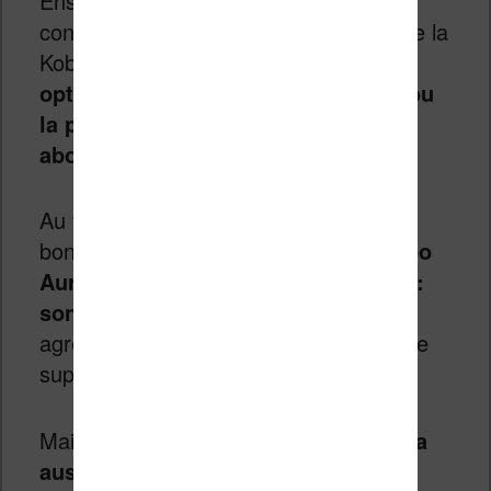
Ensuite, on passe aux possibilités de
configuration du texte. Là, je pense que la
Kobo a une longueur d’avance.
Les
options telles que la taille du texte ou
la police de caractère sont plus
abouties
que chez Kindle.
Au final, les deux objets sont de très
bonnes liseuses.
Je pense que la Kobo
Aura H2O a clairement un avantage :
son grand écran
. Il est vraiment plus
agréable de lire sur un écran d’une taille
supérieur à 6 pouces.
Mais,
la Kobo Aura H2O vous coûtera
aussi plus chère que la Paperwhite
.