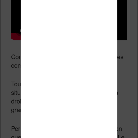
Comme la vidéo est en anglais, quelques
commentaires.
Tout d’abord, la Kindle Paperwhite est
située à gauche et la Kobo Aura H2O à
droite. La Kobo est évidemment plus
grande en raison de son écran.
Personnellement, j’ai un peu l’impression
que l’écran de la Kindle est plus blanc. Le