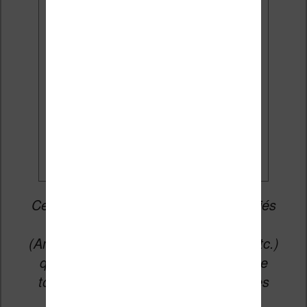
J'accepte de recevoir des
mises à jour et des promotions
par e-mail.
Je veux les meilleures
promos
Cet article peut contenir des liens affiliés
vers les sites partenaires du site
(Amazon, Fnac, Cultura, Boulanger, etc.)
qui permettent aux auteurs du site de
toucher une petite commission sur les
ventes de ces sites sans coût