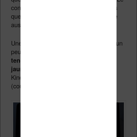
contraste semble un peu meilleur, sans
que cela soit significatif. C’est peut être
aussi du aux conditions lumineuses.
Une fois l’éclairage mis en route, c’est un
peu plus visible :
la Kobo Aura H2O a
tendance à tirer un peu plus vers le
jaune
. Une couleur plus chaude que la
Kindle qui elle tire vers le blanc/bleu
(couleur plus froide).