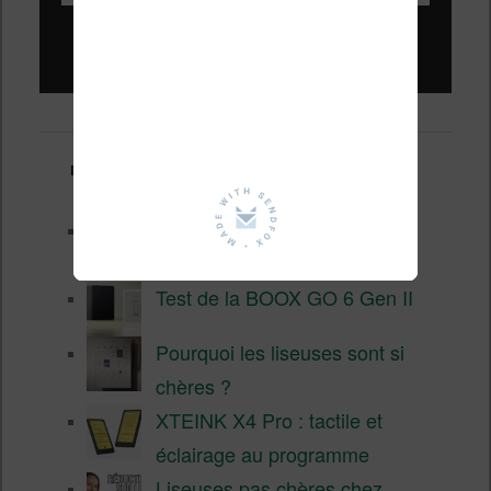
Liseuses pas chères !
Derniers articles :
Les nouveautés Kobo pour la
fin 2026 (nouvelle liseuse)
Test de la BOOX GO 6 Gen II
Pourquoi les liseuses sont si
chères ?
XTEINK X4 Pro : tactile et
éclairage au programme
Liseuses pas chères chez