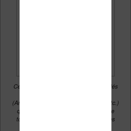
J'accepte de recevoir des
mises à jour et des promotions
par e-mail.
Je veux les meilleures
promos
Cet article peut contenir des liens affiliés
vers les sites partenaires du site
(Amazon, Fnac, Cultura, Boulanger, etc.)
qui permettent aux auteurs du site de
toucher une petite commission sur les
ventes de ces sites sans coût