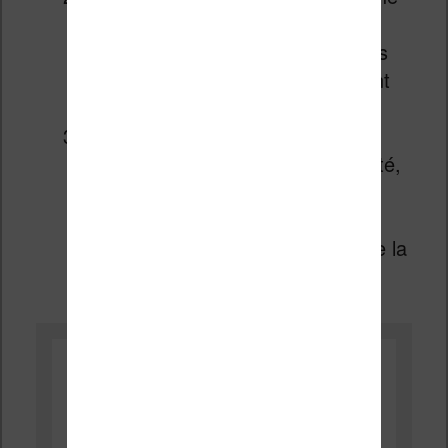
simplifiée qui doit permettre de
trouver des livres pour les enfants
même sans connaître exactement
l’orthographe du titre.
Images de fonds
: comme la
liseuse est proposée sans publicité,
un pack de « wallpaper » (ou
images de fond) est proposé à
l’affichage sur l’écran verrouillé de la
liseuse.