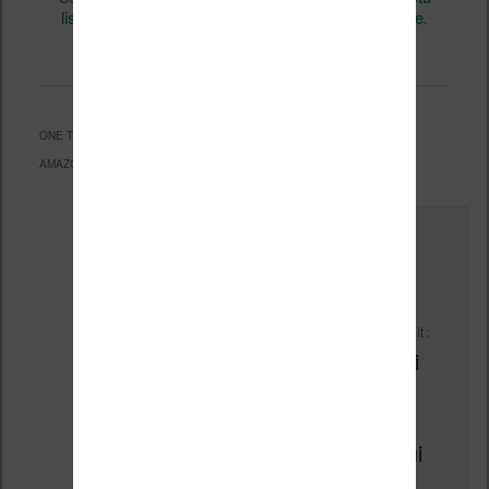
liseuse, ebook, etc)
Amazon
Kindle
, et marqué avec
,
.
permalien
Mettez-le en favori avec son
.
ONE THOUGHT ON “
UN NOUVEAU PACK LISEUSE KINDLE KIDS CHEZ
AMAZON US
”
Le
29 mai 2015 à 12 h 50 min
,
claude arquin
a dit :
Une très bonne idée c’est vrai
avec en plus cette assurance
de 2 ans et l’idée de donner
envie aux jeunes de lire ce qui
n’est plus leur priorité mais