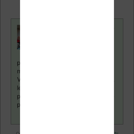
supplémentaire pour vous.
Contenu rédigé par
Nicolas. Le site
Liseuses.net existe
depuis plus de 14 ans
pour vous aider à naviguer dans le
monde des liseuses (Kindle, Kobo,
Vivlio, etc) et faire la promotion de la
lecture (numérique ou non). Vous
pouvez en savoir plus en lisant notre
page
a propos
.
Actualité
Nicolas (actu
Ce contenu a été publié dans
par