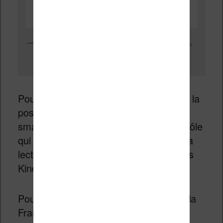
Application smartphone pour surveiller la lecture de vos enfants
sur liseuse Kindle
Pour surveiller tout cela, les parent ont la
possibilité d’utiliser une application
smartphone avec un panneau de contrôle
qui affiche toutes les informations sur la
lecture de vos enfants avec les liseuses
Kindle.
Pour le moment, rien n’est prévu pour la
France ou l’Europe et ce programme