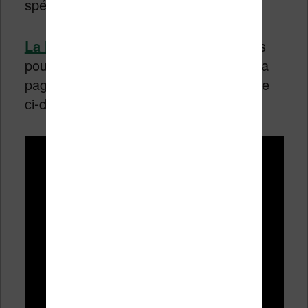
spécial est réservé aux USA.
La liseuse Kindle a été testée
et vous
pouvez trouver son compte rendu sur la
page du
test
ainsi qu’une vidéo Youtube
ci-dessous :