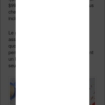
$99. Cette fois, le
bundle
est un peu plus
cher mais on a l’abonnement qui est
inclus.
Le gros avantage c’est aussi son
assurance qui couvre les accidents du
quotidien (chute et casse accidentelle)
pendant deux ans. C’est donc clairement
un bon plan pour les Américains et pas
seulement pour les enfants.