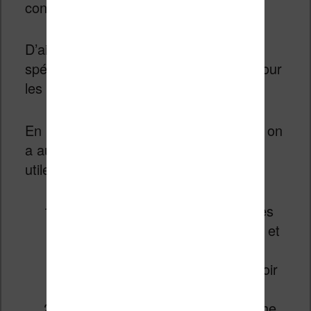
continuent à lire des ebooks plus tard.
D’ailleurs, Amazon a aussi un logiciel
spécial qui est installé sur ces Kindle pour
les enfants.
En plus des fonctionnalités habituelles, on
a aussi des choses qui devraient être
utiles pour nos jeunes lecteurs :
Des
badge
(des «
succès
« ) : des
objectifs de lecture sont présents et
les enfants peuvent gagner des
badges en récompense après avoir
rempli un objectif.
Découverte facile
: une recherche