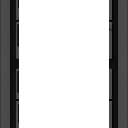
Voir sur Cultura.com
Vivlio Light Zen + HOUSSE à
99,99€
129,99€
Voir sur Boulanger
Les accessibles :
Vivlio Light Zen
Voir sur Cultura.com
Kindle
Voir sur Amazon.fr