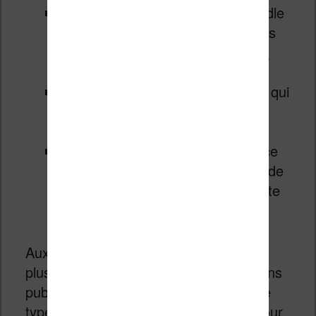
une couverture de protection Kindle
renforcée disponible en 4 couleurs
(
vous pouvez vous en procurer
une aussi en France
)
une assurance spéciale de 2 ans qui
permet de se faire remplacer la
liseuse quoi qu’il arrive
un abonnement d’un an au service
FreeTime Unlimited
qui permet de
lire des livres pour enfants (ensuite
c’est facturé $2,99 chaque mois)
Aux USA, ce pack coûte donc à peine
plus cher que la Kindle Tactile seule sans
publicité. On note qu’un pack du même
type avait déjà été proposé en 2015 pour