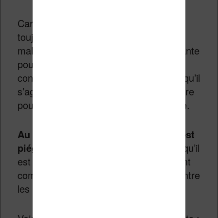
Car, en ces temps où le piratage fait
toujours beaucoup parler, le DRM offre
malheureusement une solution rassurante
pour l’éditeur et le distributeur de
contenus numérique. Il semble même qu’il
s’agit souvent d’une condition nécessaire
pour se lancer dans l’édition numérique.
Au final, c’est l’utilisateur final qui est
piégé avec le DRM
et c’est pour cela qu’il
est important de soutenir un évènement
comme cette journée internationale contre
les DRM.