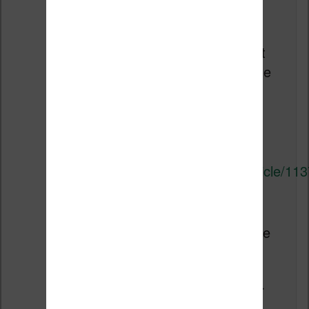
Les fichiers musicaux vendus
sur iTunes (qui sont au format
AAC et non MP3) n’ont plus de
DRM depuis 2009, ils sont
simplement marqués avec
l’identifiant de l’acheteur.
http://www.macworld.com/article/113
Par ailleurs j’avais découvert
un peu au hasard en 2012 que
certains fichiers ePub vendus
par Apple ne sont pas
protégés par DRM, sans pour