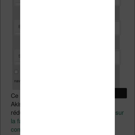
*
E-mail
Site web
Enregistrer mon nom, mon e-mail et mon site dans le
navigateur pour mon prochain commentaire.
Ce site utilise
Akismet pour
réduire les indésirables.
En savoir plus sur
la façon dont les données de vos
commentaires sont traitées
.