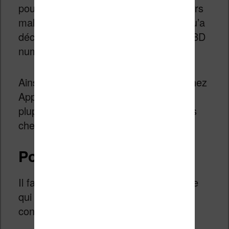
pousser à leur suppression (pas toujours
malheureusement). C’est un chemin qu’a
décidé de suivre ComiXology pour les BD
numérique (
lire ici
).
Ainsi, dans l’industrie musicale (sauf chez
Apple), les fichiers MP3 sont vendus la
plupart du temps sans DRM (y compris
chez Amazon).
Pourquoi c’est mal ?
Il faut se poser une question : qu’est-ce
qui se passe si mon fournisseur de
contenu met la clé sous la porte ?