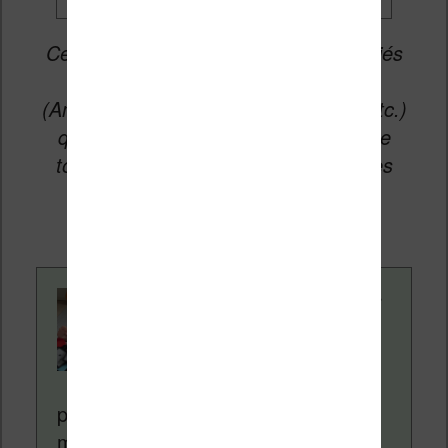
Cet article peut contenir des liens affiliés
vers les sites partenaires du site
(Amazon, Fnac, Cultura, Boulanger, etc.)
qui permettent aux auteurs du site de
toucher une petite commission sur les
ventes de ces sites sans coût
supplémentaire pour vous.
Contenu rédigé par
Nicolas. Le site
Liseuses.net existe
depuis plus de 14 ans
pour vous aider à naviguer dans le
monde des liseuses (Kindle, Kobo,