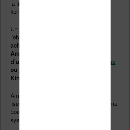
la liberté qu’un utilisateur a de lire le
fichier, de le copier ou de le distribuer.
Un bon exemple dans le monde de
l’ebook est celui d’Amazon.
On peut
acheter un livre numérique chez
Amazon, mais il est indispensable
d’utiliser un appareil Amazon (
liseuse
ou
tablette Kindle
) ou un logiciel
Kindle pour lire le livre
.
Amazon empêche donc d’utiliser une
liseuse non compatible avec son système
pour lire l’ebook qu’on a acheté via un
système DRM.