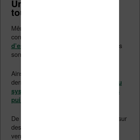
Un développement
toujours présent
Même si les DRM sont chahutés et
controversés (à lire :
l’affaire
d’espionnage incroyable d’Adobe
), ils
sont toujours bien présent.
Ainsi, nous avons appris en novembre
dernier que Sony préparait
un nouveau
système de verrouillage encore plus
puissant
.
De même, Adobe travaille sans cesse sur
des évolutions de son système de
verrouillage de fichiers EPUB…