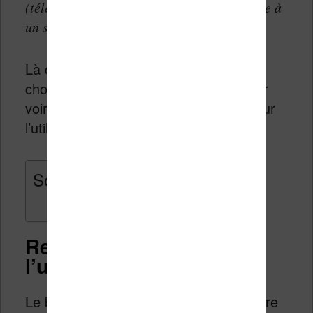
(télédiffusion, services Internet, etc.) grâce à
un système d’accès conditionnel.
Là comme cela cela ne dit pas grand
chose, donc il faut creuser un peu pour
voir ce qu’en pratique cela implique pour
l’utilisateur.
Sommaire
Restreindre la liberté de
l’utilisateur
Le but d’un DRM est donc de restreindre