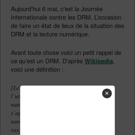
Aujourd’hui 6 mai, c’est la Journée
Internationale contre les DRM. L’occasion
de faire un état de lieux de la situation des
DRM et la lecture numérique.
Avant toute chose voici un petit rappel de
ce qu’est un DRM. D’après
Wikipedia
,
voici une définition :
[Les DRM] ont pour objectif de contrôler
✕
l’utilisation qui est faite des œuvres
numériques. Ces dispositifs peuvent
s’appliquer à tous types de supports
numériques physiques (disques, DVD, Blu-
ray, logiciels, etc.) ou de transmission