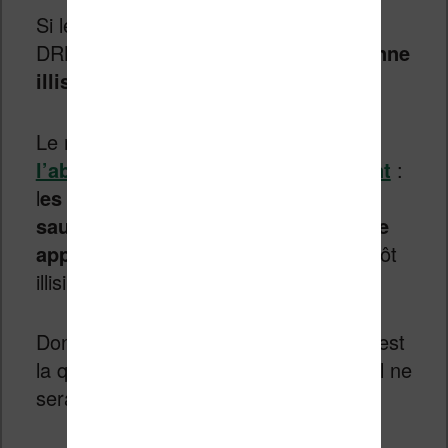
Si les ebooks sont verrouillés avec un
DRM,
il se peut que mon livre devienne
illisible un jour ou l’autre
!
Le récent exemple de
Nokia et de
l’abandon de sa librairie est éloquent
:
l
es lecteurs ne peuvent pas
sauvegarder leurs livres sur un autre
appareil
. Au final, ils deviendront bientôt
illisibles !
Donc un ebook protégé par un DRM c’est
la quasi-certitude qu’un jour ou l’autre il ne
sera plus lisible…