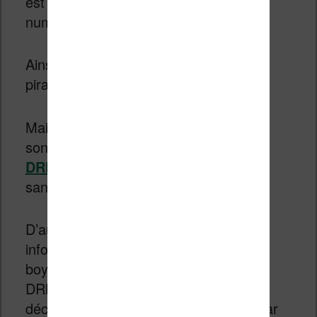
est distribuée et vendue sous forme
numérique.
Ainsi, le DRM est sensée éviter un
piratage de masse de l’œuvre.
Mais, en pratique, de nombreux outils
sont disponibles pour
supprimer les
DRM des livres
(et des autres média
sans doute).
D’autre part, beaucoup de gens bien
informés commencent à appeler au
boycott des produits numériques avec
DRM. Cette mauvaise publicité fini par
décourager les acheteurs et cela fini par