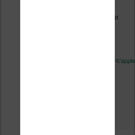
autant que cela ne soit
mentionné. Leur
communication à ce sujet n’est
pas claire, pour rester poli !
Voici ce que j’avais écrit à ce
sujet à l’époque :
https://www.bourez.net/content/apple
vend-des-livres-sans-drm-
mais-ne-lindique-pas
Cordialement.
↓
Répondre