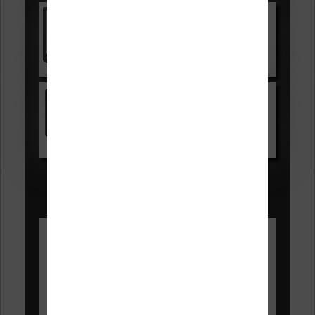
Vivlio Light Zen
Voir sur Cultura.com
Kindle
Voir sur Amazon.fr
Les Meilleures liseuses pour août
2026