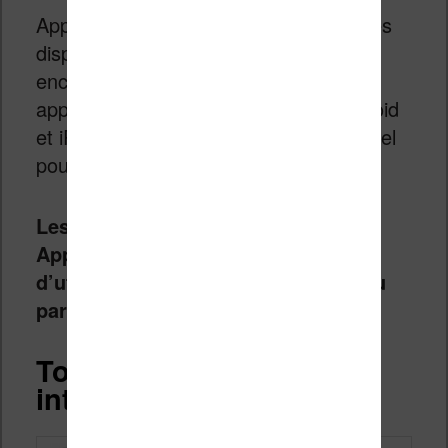
Apple fait la même chose avec les livres
disponibles sur iBooks. Sauf que c’est
encore pire : si Amazon fourni une
application Kindle pour PC, Mac, Android
et iPad, Apple ne propose pas de logiciel
pour Android (par exemple).
Les lecteurs de livres numériques
Apple iBooks sont donc contraints
d’utiliser un matériel fourni et vendu
par Apple
.
Tout part d’une bonne
intention