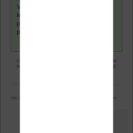
Vivlio, etc) et faire la promotion de la
lecture (numérique ou non). Vous
pouvez en savoir plus en lisant notre
page
a propos
.
eBooks
Nicolas (actu
Ce contenu a été publié dans
par
liseuse, ebook, etc)
Business
DRM
, et marqué avec
,
,
Livres
permalien
. Mettez-le en favori avec son
.
ONE THOUGHT ON “
JOURNÉE INTERNATIONALE CONTRE LES DRM 2015
”