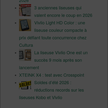
2026
3 anciennes liseuses qui
valent encore le coup en 2026
Vivlio Light HD Color : une
liseuse couleur compacte à
prix défiant toute concurrence chez
Cultura
La liseuse Vivlio One est un
succès 9 mois après son
lancement
XTEINK X4 : test avec Crosspoint
Soldes d’été 2026 :
réductions records sur les
liseuses Kobo et Vivlio