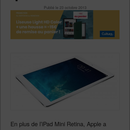
Publié le
23 octobre 2013
En plus de l’iPad Mini Retina, Apple a