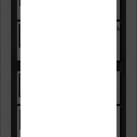
Voir sur Cultura.com
Vivlio Light Zen + HOUSSE à
99,99€
129,99€
Voir sur Boulanger
Les accessibles :
Vivlio Light Zen
Voir sur Cultura.com
Kindle
Voir sur Amazon.fr