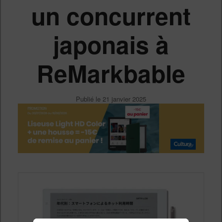
un concurrent
japonais à
ReMarkbable
Publié le
21 janvier 2025