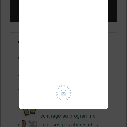
Liseuses pas chères !
Derniers articles :
Les nouveautés Kobo pour la
fin 2026 (nouvelle liseuse)
Test de la BOOX GO 6 Gen II
Pourquoi les liseuses sont si
chères ?
XTEINK X4 Pro : tactile et
éclairage au programme
Liseuses pas chères chez