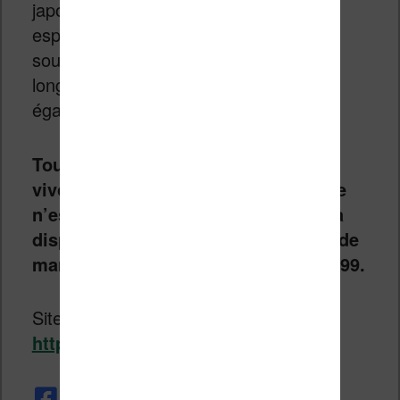
japonais, ce qui semble garantir un
espionnage industriel minimal. On se
souvient également que Sony a
longtemps proposé un appareil proche
également destiné au Japon.
Toujours est-il que pour nous qui
vivons hors du Japon, cette machine
n’est pas très intéressante. Elle sera
disponible dans le courant du mois de
mars 2025 au tarif très salé de $719.99.
Site officiel :
https://fujitsuquaderno.com/