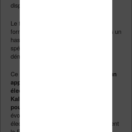
disponible en deux tailles : A5 et A4.
Le fait que ces produits utilisent des
formats papier dans leur nom n’est pas un
hasard, puisque l’entreprise vise
spécialement l’entreprise et la
dématérialisation du papier.
Ce
Fujitsu Quaderno A4C est donc un
appareil avec un écran à encre
électronique couleur de technologie
Kaleido 3 d’une diagonale de 13,3
pouces
. Il s’agit donc de la dernière
évolution des écrans couleur à encre
électronique et cet appareil a directement
la ReMarkable Paper Pro en ligne de