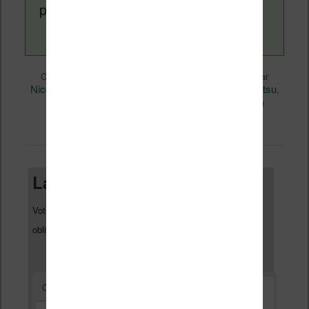
page
a propos
.
Liseuses et eReader
Ce contenu a été publié dans
par
Nicolas (actu liseuse, ebook, etc)
fujitsu
, et marqué avec
,
Fujitsu Quaderno A4C
. Mettez-le en favori avec son
permalien
.
Laisser un commentaire
Votre adresse e-mail ne sera pas publiée.
Les champs
*
obligatoires sont indiqués avec
*
Commentaire