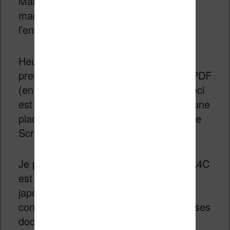
Mais, il faut se souvenir que c’est une
machine qui est destinée à l’univers de
l’entreprise.
Heureusement, il sera possible de
prendre des notes sur les documents PDF
(en couleur). Mais il faut avouer que ceci
est un peu juste pour espérer se faire une
place aux côtés des ReMarkable, Kindle
Scribe ou Kobo Elipsa…
Je pense que cette Fujitsu Quaderno A4C
est surtout destinée aux entreprises
japonaises qui semblent assez
conservatrice : cela permet de confier ses
documents importants à un produit