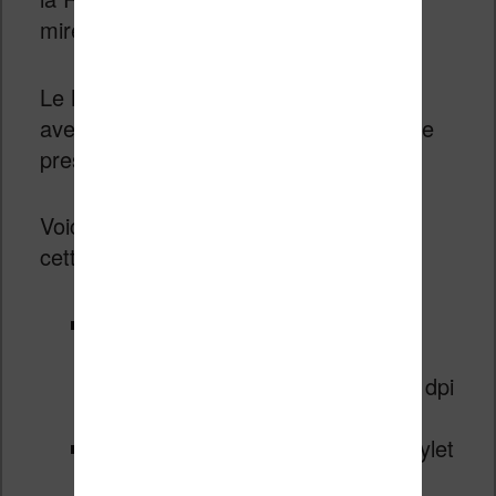
mire.
Le
Fujitsu Quaderno A4C
est vendu
avec
un stylet
qui utilise un système de
pression Wacom sans batterie.
Voici les spécifications techniques de
cette machine :
Ecran 13,3 pouces Kaleido 3
(couleur) avec résolution noir et
blanc de 1650 x 2200 pixels (207 dpi
mais 103 dpi pour la couleur)
Couche tactile capacitive avec Stylet
Wacom