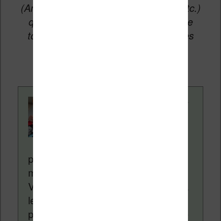
(Amazon, Fnac, Cultura, Boulanger, etc.)
qui permettent aux auteurs du site de
toucher une petite commission sur les
ventes de ces sites sans coût
supplémentaire pour vous.
Contenu rédigé par
Nicolas. Le site
Liseuses.net existe
depuis plus de 14 ans
pour vous aider à naviguer dans le
monde des liseuses (Kindle, Kobo,
Vivlio, etc) et faire la promotion de la
lecture (numérique ou non). Vous
pouvez en savoir plus en lisant notre