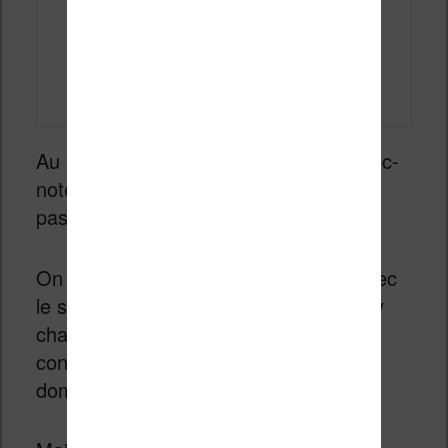
Au niveau des fonctionnalités de ce bloc-
notes, on peut dire que Fujitsu ne s’est
pas foulé !
On nous annonce une compatibilité avec
le seul format PDF ! Inutile de penser y
charger des epub sans passer une
conversion donc, ce qui est assez
dommage.