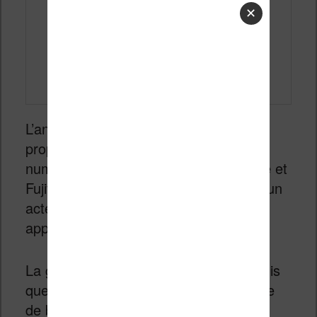
✕
L’année 2025 va sans surprise nous
proposer de nouveaux bloc-notes
numériques consacrés à la productivité et
Fujitsu compte bien s’imposer comme un
acteur important avec une nouvelle
appareil appelé Fujitsu Quaderno A4C.
La gamme
Quaderno
existe déjà depuis
quelques années. Il s’agit d’une gamme
de bloc-notes numériques de Fujitsu