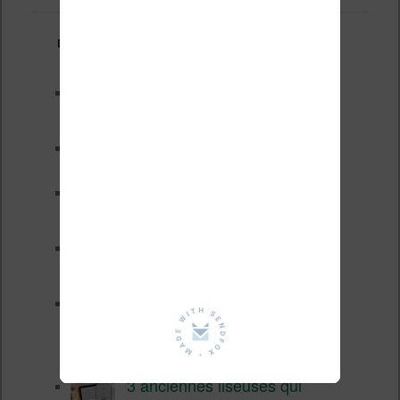
Derniers articles :
Les nouveautés Kobo pour la
fin 2026 (nouvelle liseuse)
Test de la BOOX GO 6 Gen II
Pourquoi les liseuses sont si
chères ?
XTEINK X4 Pro : tactile et
éclairage au programme
Liseuses pas chères chez
Vivlio – réductions de juillet
2026
3 anciennes liseuses qui