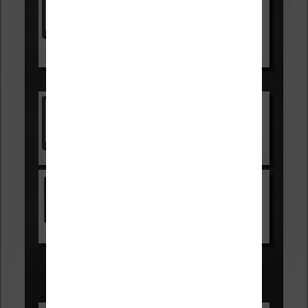
99,99€
129,99€
Voir sur Boulanger
Les accessibles :
Vivlio Light Zen
Voir sur Cultura.com
Kindle
Voir sur Amazon.fr
Les Meilleures liseuses pour août
2026