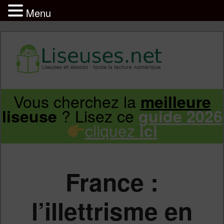
Menu
Liseuse et ebook : tout savoir
Infos sur les liseuses Kindle, Kobo,
Vous cherchez la
meilleure
Aller
Aller
Vivlio, Pocketbook
? Lisez ce
liseuse
guide 2026
cliquez
ici
au
au
contenu
contenu
France :
principal
secondaire
l’illettrisme en