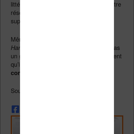
littéraires historiques pourraient alors être
réservée aux lycées et classes
supérieures.
Même si des livres populaires comme
Harry Potter
ou
Hunger Games
n’ont pas
un grand intérêt littéraire, ils se pourraient
qu’ils constituent une clé dans l
a lutte
contre l’illettrisme
.
Source :
Actualitté