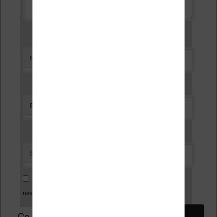
*
Nom
*
E-mail
Site web
Enregistrer mon nom, mon e-mail et mon site dans le
navigateur pour mon prochain commentaire.
Ce site utilise