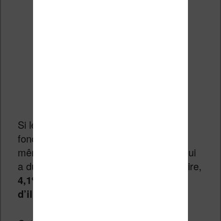
Si les résultats sont assez variés en
fonction des régions, on note tout de
même qu’il y a encore 1 jeune sur 10 qui
a du mal à comprendre un texte ! Et, pire,
4,1% des jeunes sont en situation
d’illettrisme
.