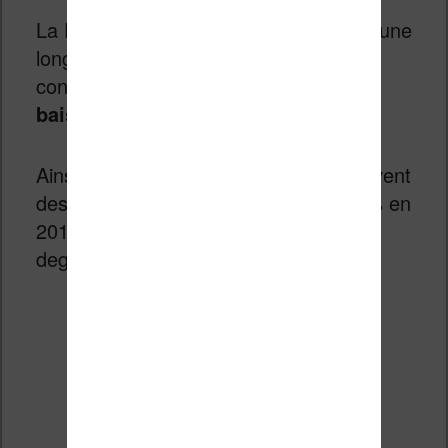
La France et l’
illettrisme
c’est un peu une
longue histoire d’amour. Force est de
constater qu’il est tout de même
en
baisse depuis 2010
.
Ainsi, en 2014 9,6% des jeunes éprouvent
des
difficultés à lire
. Ils étaient 10,8% en
2010. Un chiffre en baisse, basé sur le
degré de compréhension d’un texte.