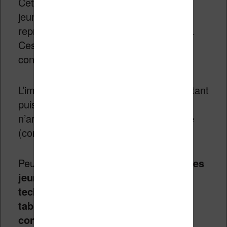
Cette étude a été réalisée sur 750 000
jeunes et est, je pense, assez
représentative de la situation nationale.
Ces chiffres sont donc assez difficile à
contester.
L’impact pour les jeunes est très important
puisque 80% des jeunes qui lisent mal
n’arriveraient pas à dépasser le collège
(comme niveau d’étude).
Peut-être qu’il est temps d’
intéresser les
jeunes pré-adolescent avec des
technologies actuelles (liseuses et
tablettes) et des textes plus
contemporains
. La lecture de texte