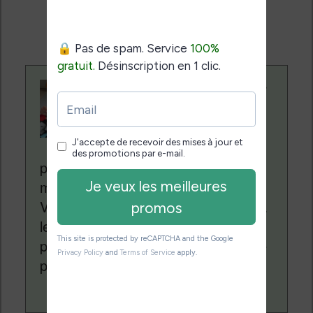
ventes de ces sites sans coût
supplémentaire pour vous.
Contenu rédigé par
Nicolas. Le site
Liseuses.net existe
depuis plus de 14 ans
pour vous aider à naviguer dans le
monde des liseuses (Kindle, Kobo,
Vivlio, etc) et faire la promotion de la
lecture (numérique ou non). Vous
pouvez en savoir plus en lisant notre
page
a propos
.