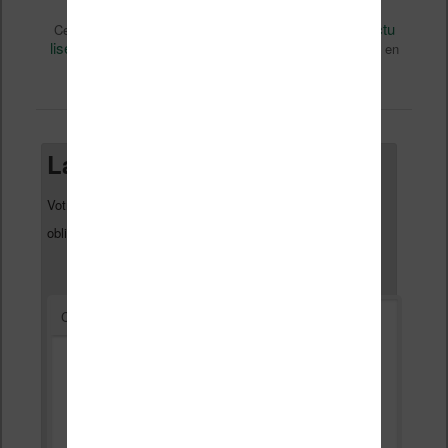
Actualité
Nicolas (actu
Ce contenu a été publié dans
par
liseuse, ebook, etc)
Livres
, et marqué avec
. Mettez-le en
permalien
favori avec son
.
Laisser un commentaire
Votre adresse e-mail ne sera pas publiée.
Les champs
*
obligatoires sont indiqués avec
*
Commentaire