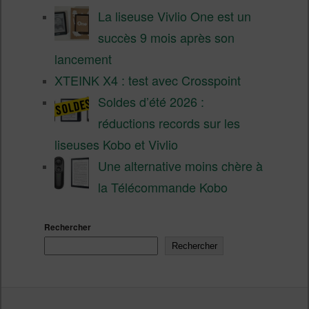
La liseuse Vivlio One est un
succès 9 mois après son
lancement
XTEINK X4 : test avec Crosspoint
Soldes d’été 2026 :
réductions records sur les
liseuses Kobo et Vivlio
Une alternative moins chère à
la Télécommande Kobo
Rechercher
Rechercher