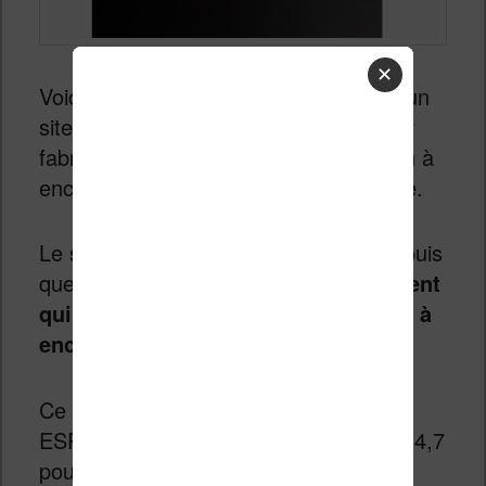
✕
Voici une petite curiosité en vente sur un
site e-commerce asiatique : un kit pour
fabriquer un appareil équipé d’un écran à
encre électronique, comme une liseuse.
Le site Internet Banggood propose depuis
quelques jours
un kit de développement
qui permet de programmer un écran à
encre électronique
.
Ce kit est composé d’un contrôleur
ESP32-D0WDQ6-V3, d’un écran E Ink 4,7
pouces d’une résolution de 960 x 540