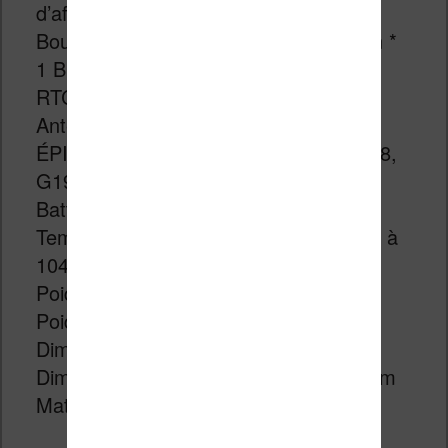
d’affichage: IT8951
Bouton physique : Bouton multifonction *
1 Button Bouton de réinitialisation * 1
RTC : BM8563
Antenne : Antenne 3D 2.4G
ÉPINGLES : G25, G32, G26, G33, G18,
G19
Batterie : 1150 mAh@3,7 V
Temp de travail : 0 ° C à 40 ° C (32 ° F à
104 ° F)
Poids net : 86g
Poids brut : 100g
Dimension du produit : 118*66x*10mm
Dimension d’emballage : 120*70x*14mm
Matériau du boîtier : Plastique (PC)