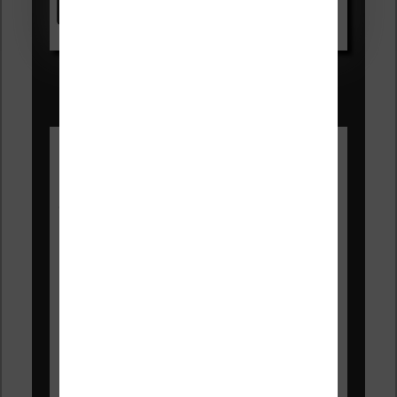
Voir sur Amazon.fr
Les Meilleures liseuses pour août
2026