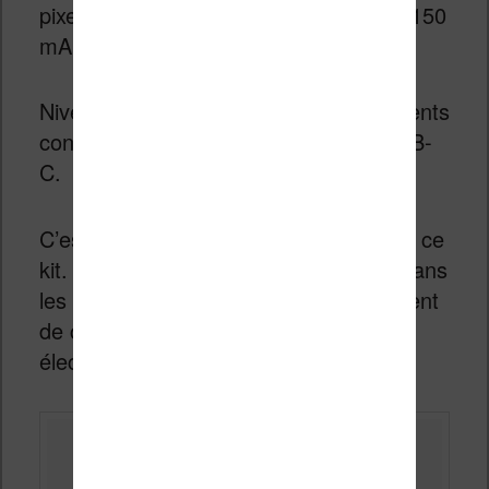
pixels (et tactile), d’une batterie LiPo-1150
mAh et d’un boîtier.
Niveau connectique, on retrouve différents
connecteurs dont le Wifi et un port USB-
C.
C’est la marque M5Stacks qui propose ce
kit. Il s’agit d’une marque spécialisée dans
les kits de développement qui permettent
de créer tout seul des petits appareils
électroniques pour la maison.