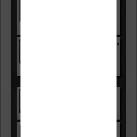
Vivlio Light HD Color +
HOUSSE
réduction de 15€
Voir sur Cultura.com
Vivlio Light Zen + HOUSSE à
99,99€
129,99€
Voir sur Boulanger
Les accessibles :
Vivlio Light Zen
Voir sur Cultura.com
Kindle