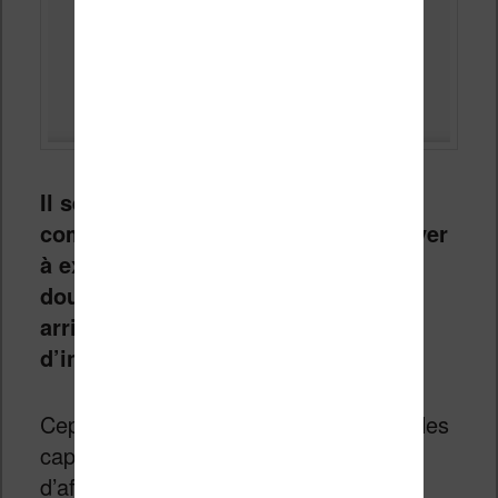
Il semble évident qu’il faut des
compétences importantes pour arriver
à exploiter ce matériel. Mais, je ne
doute pas que des bidouilleurs vont
arriver à en tirer quelque chose
d’intéressant.
Cependant, je ne suis pas certain que les
capacités de la machine permettent
d’afficher correctement des ebooks.