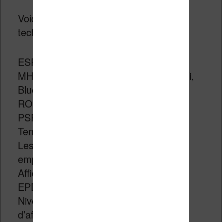
Voici l’ensemble des spécifications
techniques :
ESP32-D0WDQ6-V3 Double cœur 240
MHz, 600 DMIPS, SRAM 520 Ko, Wi-Fi,
Bluetooth double mode
ROM : 16MB
PSRAM : 8MB
Tension d’entrée : 5V à 500mA
Les ports : TypeC * 1, HY2.0-4P * 3,
emplacement pour carte TF (microSD)
Affichage E-Ink : Numéro de modèle:
EPD_ED047TC1 | 540*960@4,7 « |
Niveaux de gris: 16 niveaux | Zone
d’affichage: 58,32 * 103,68 mm | Pilote