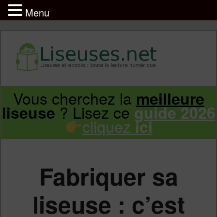
Menu
Liseuse et ebook : tout savoir
Infos sur les liseuses Kindle, Kobo,
Vous cherchez la
meilleure
Aller
Aller
Vivlio, Pocketbook
? Lisez ce
liseuse
guide 2026
cliquez
ici
au
au
contenu
contenu
Fabriquer sa
principal
secondaire
liseuse : c’est