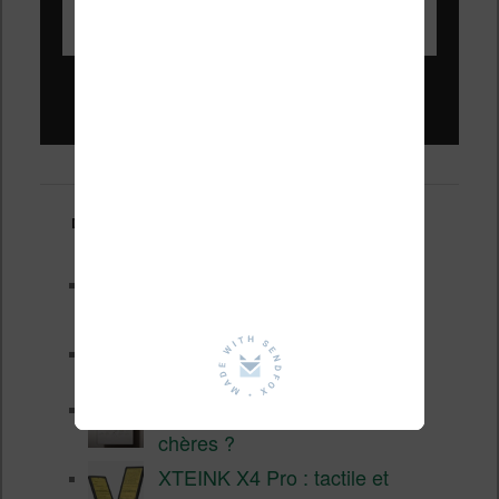
Liseuses pas chères !
Derniers articles :
Les nouveautés Kobo pour la
fin 2026 (nouvelle liseuse)
Test de la BOOX GO 6 Gen II
Pourquoi les liseuses sont si
chères ?
XTEINK X4 Pro : tactile et