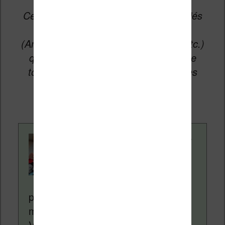
Cet article peut contenir des liens affiliés
vers les sites partenaires du site
(Amazon, Fnac, Cultura, Boulanger, etc.)
qui permettent aux auteurs du site de
toucher une petite commission sur les
ventes de ces sites sans coût
supplémentaire pour vous.
Contenu rédigé par
Nicolas. Le site
Liseuses.net existe
depuis plus de 14 ans
pour vous aider à naviguer dans le
monde des liseuses (Kindle, Kobo,
Vivlio, etc) et faire la promotion de la