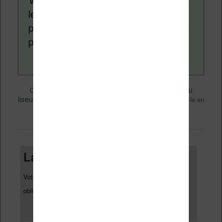
lecture (numérique ou non). Vous
pouvez en savoir plus en lisant notre
page
a propos
.
Divers
Nicolas (actu
Ce contenu a été publié dans
par
liseuse, ebook, etc)
Technique
, et marqué avec
. Mettez-le en
permalien
favori avec son
.
Laisser un commentaire
Votre adresse e-mail ne sera pas publiée.
Les champs
*
obligatoires sont indiqués avec