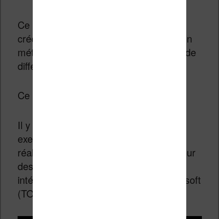
Ce kit me semble plus approprié pour
créer quelque chose comme une station
météo qui viendra lire les informations de
différents capteurs.
Ce kit est vendu environ 60€.
Il y a une vidéo qui montre quelques
exemples de ce qu’il est possible de
réaliser, comme une télécommande pour
des lumières connectées ou une
intégration avec des services de Microsoft
(TO DO) :