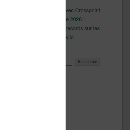
son lancement
XTEINK X4 : test avec Crosspoint
Soldes d’été 2026 :
réductions records sur les
liseuses Kobo et Vivlio
Rechercher
Rechercher