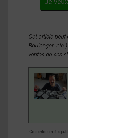
Je veux les meilleures promos
Cet article peut contenir des liens affiliés v
Boulanger, etc.) qui permettent aux auteurs 
ventes de ces sites sans coût supplémentair
Contenu rédigé par Nicol
ans pour vous aider à navi
Vivlio, etc) et faire la pr
en savoir plus en lisant n
Divers
Nicolas (actu lis
Ce contenu a été publié dans
par
Mettez-le en 