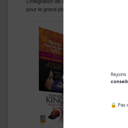
L’intégration de Audible dans les services et
pour le grand plaisir des clients du site e-c