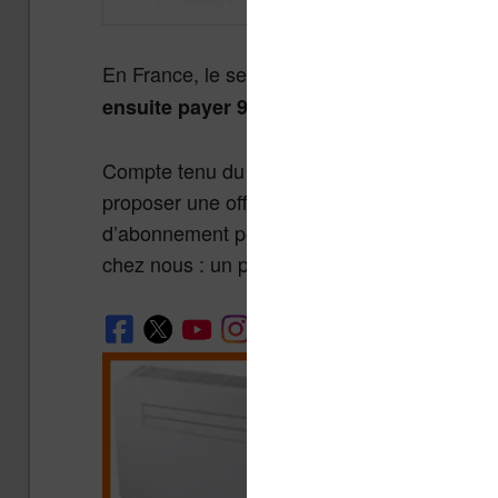
En France, le service
est disponible
Audible
pou
ensuite payer 9,95 euros chaque mois
Compte tenu du système de droit français, i
proposer une offre similaire aux Français. Ma
d’abonnement pour Kindle, il y a donc de fo
chez nous : un programme d’écoute de livre