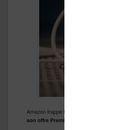
Amazon frappe fort, une nouvelle fois, en aj
son offre Premium (« Prime ») américaine