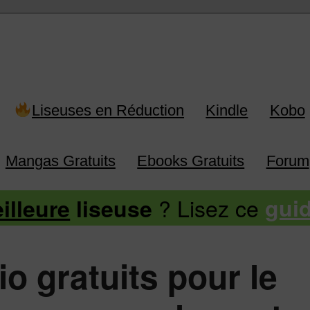
 Kindle, Kobo, Vivlio, Pocketboo
Liseuses en Réduction
Kindle
Kobo
Mangas Gratuits
Ebooks Gratuits
Forum
? Lisez ce
illeure
liseuse
gui
io gratuits pour le