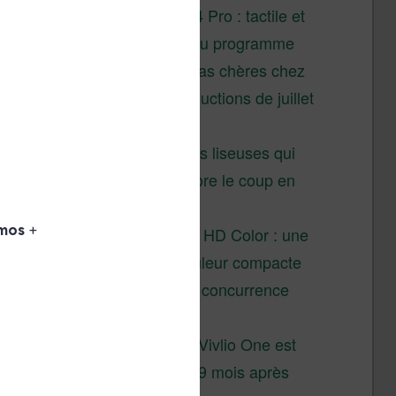
XTEINK X4 Pro : tactile et
éclairage au programme
Liseuses pas chères chez
Vivlio – réductions de juillet
2026
3 anciennes liseuses qui
valent encore le coup en
2026
Vivlio Light HD Color : une
liseuse couleur compacte
à prix défiant toute concurrence
chez Cultura
La liseuse Vivlio One est
un succès 9 mois après