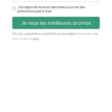
 à l’essai gratuitement pour un mois mais il faudra
r écouter un livre audio.
l va falloir encore un peu de temps à Amazon pour
is, on a vu qu’ils y étaient arrivés avec le système
rtes chances pour que la même chose arrive un jour
s audio sans limite par abonnement mensuel.