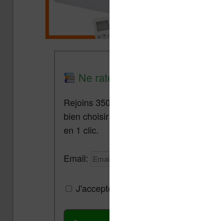
Ne rate plus aucune promo lis
Rejoins 3500 lecteurs qui reçoivent cha
bien choisir et utiliser leur liseuse.
Pa
en 1 clic.
Email:
J'accepte de recevoir des mises à jou