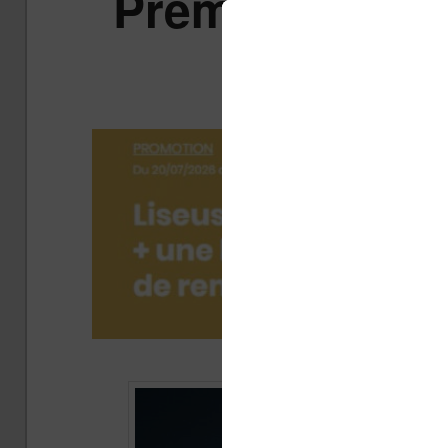
Premium d’Am
au
Publié 