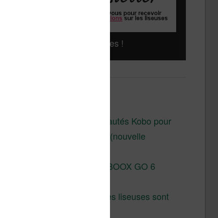
Liseuses pas chères !
Derniers articles :
Les nouveautés Kobo pour
la fin 2026 (nouvelle
liseuse)
Test de la BOOX GO 6
Gen II
Pourquoi les liseuses sont
si chères ?