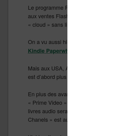
Le programme Premium permet de fidéliser le
aux ventes Flash en priorité, d’avoir la livra
« cloud » sans limite et d’accéder à une séle
On a vu aussi hier que les tarifs étaient au
.
Kindle Paperwhite
Mais aux USA, Amazon va beaucoup plus loin
est d’abord plus cher puisqu’il coûte $100 (
En plus des avantages disponibles en Franc
« Prime Video » et, depuis peu, à une bibliot
livres audio sera disponible chaque mois. En
Chanels » est aussi intégrée.