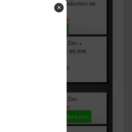
HOUSSE
réduction de
✕
15€
Voir sur Cultura.com
Vivlio Light Zen +
HOUSSE à
99,99€
129,99€
Voir sur Boulanger
Les accessibles :
Vivlio Light Zen
Voir sur Cultura.com