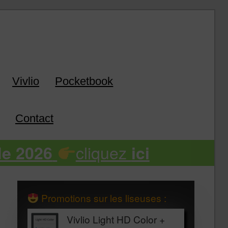
k
Vivlio
Pocketbook
Contact
cliquez
de 2026
ici
Promotions sur les liseuses :
Vivlio Light HD Color +