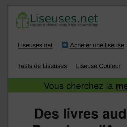
Liseuse et ebook : tout savoir
Infos sur les liseuses
Aller
Aller
Liseuses.net
Acheter une liseuse
au
au
Tests de Liseuses
Liseuse Couleur
contenu
contenu
Vous cherchez la
me
principal
secondaire
Des livres aud