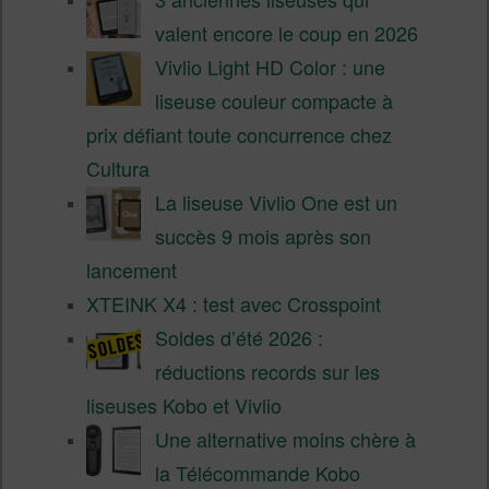
valent encore le coup en 2026
Vivlio Light HD Color : une
liseuse couleur compacte à
prix défiant toute concurrence chez
Cultura
La liseuse Vivlio One est un
succès 9 mois après son
lancement
XTEINK X4 : test avec Crosspoint
Soldes d’été 2026 :
réductions records sur les
liseuses Kobo et Vivlio
Une alternative moins chère à
la Télécommande Kobo