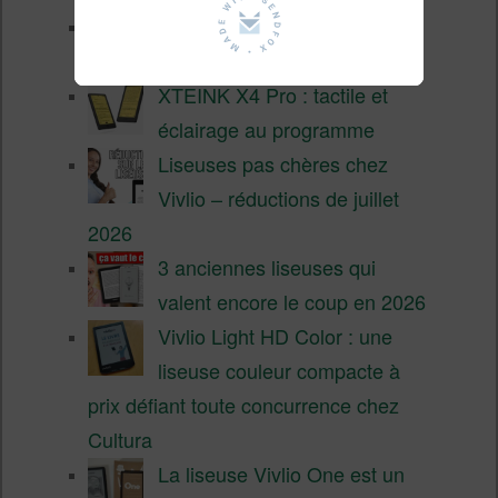
Pourquoi les liseuses sont si
chères ?
XTEINK X4 Pro : tactile et
éclairage au programme
Liseuses pas chères chez
Vivlio – réductions de juillet
2026
3 anciennes liseuses qui
valent encore le coup en 2026
Vivlio Light HD Color : une
liseuse couleur compacte à
prix défiant toute concurrence chez
Cultura
La liseuse Vivlio One est un