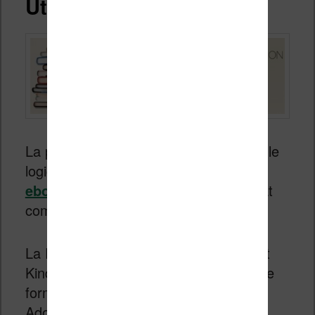
Utiliser Calibre
La première solution consiste à utiliser le
logiciel
Calibre
pour
convertir les
ebooks
au format epub dans un format
compréhensible par la tablette.
La Fire HD peut tout à fait lire le format
Kindle (encore heureux…) mais aussi le
format PDF en installant l’application
Adobe Acrobat (gratuite depuis l’App