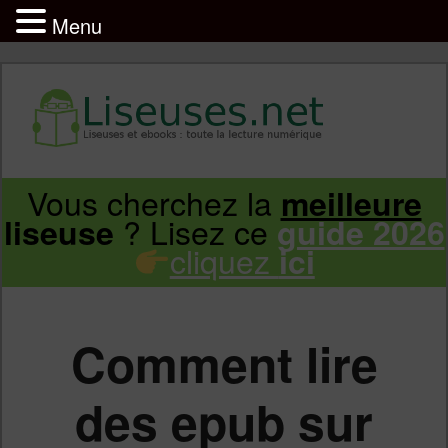
Menu
Liseuse et ebook : tout savoir
Infos sur les liseuses Kindle, Kobo,
Vous cherchez la
meilleure
Aller
Aller
Vivlio, Pocketbook
? Lisez ce
liseuse
guide 2026
cliquez
ici
au
au
contenu
contenu
Comment lire
principal
secondaire
des epub sur