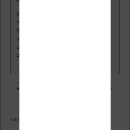
depuis plus de 14 ans
pour vous aider à naviguer dans le
monde des liseuses (Kindle, Kobo,
Vivlio, etc) et faire la promotion de la
lecture (numérique ou non). Vous
pouvez en savoir plus en lisant notre
page
a propos
.
Divers
Nicolas (actu
Ce contenu a été publié dans
par
liseuse, ebook, etc)
Livres
Logiciel
, et marqué avec
,
,
Technique
permalien
. Mettez-le en favori avec son
.
ONE THOUGHT ON “
COMMENT LIRE DES EPUB SUR TABLETTE FIRE ?
”