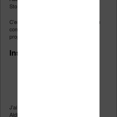
Store).
C’est quand même une solution un peu
compliquée, c’est pourquoi je vous
propose autre chose.
Installer Aldiko
J’ai tout de suite pensé à l’application
Aldiko qui fonctionne bien sur Android.