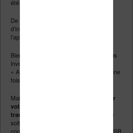
été validées par Amazon.
De cette manière, il est alors possible
d’installer n’importe quoi et donc
l’application Aldiko.
Bien sûr, il vaut mieux faire le processus
inverse et désactiver le paramètre
« Applications de source inconnues » une
fois l’opération terminée.
Maintenant que
Aldiko est installé sur
votre tablette Fire HD
, vous pouvez y
transférer des fichiers Epub
(et PDF)
soit en vous envoyant un email soit en
connectant la tablette à votre PC par USB