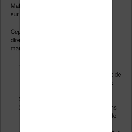
Malheureusement, on ne la trouve pas
sur l’App Store.
Cependant, il est possible de l’installer
directement depuis Internet. Voici la
marche à suivre :
allez dans les paramètres de la
tablette en glissant depuis le haut de
l’écran et en sélectionnant la roue
« crantée » à droite,
allez dans « Applications »
activez le paramètre « Applications
de source inconnues » et valider le
message d’avertissement
ouvrez le navigateur Silk et allez sur