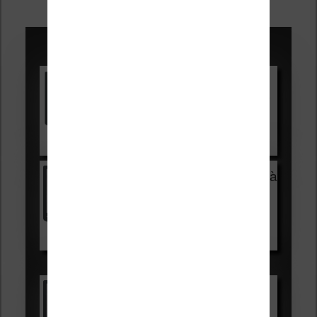
des
articles
Promotions sur les liseuses :
Vivlio Light HD Color +
HOUSSE
réduction de 15€
Voir sur Cultura.com
Vivlio Light Zen + HOUSSE à
99,99€
129,99€
Voir sur Boulanger
Les accessibles :
Vivlio Light Zen