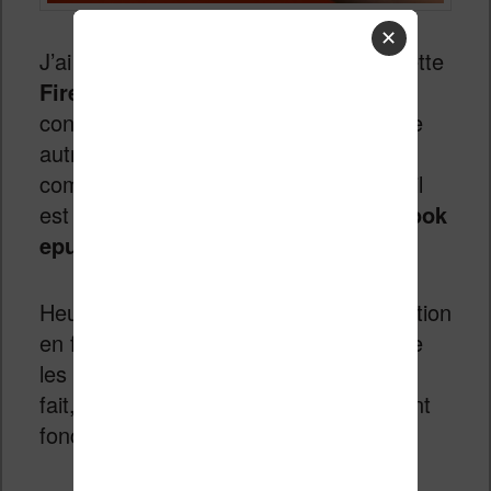
✕
J’ai pu avoir entres les mains une tablette
Fire HD
7 et j’ai eu la douloureuses
confirmation qu’il est bien difficile de lire
autres chose que le format Amazon
comme livre numérique. Par exemple, il
est impossible de
lire des fichiers ebook
epub
!
Heureusement, j’ai pu trouver une solution
en fouillant un peu sur Internet pour lire
les .epub sur tablette Amazon Fire. En
fait, j’ai même 2 solutions complètement
fonctionnelles.