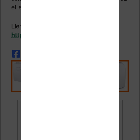
et en copiant les fichiers.
Lien vers le site d’Aldiko :
http://www.aldiko.com/
Ne rate plus aucune
promo liseuse !