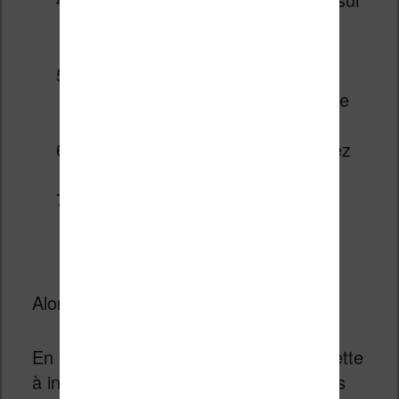
la page d’Aldiko pour le site
GoodEReader
->
cliquez-ici
cliquez sur le bouton download et
valider le message qui indique que
le fichier sera téléchargé
à la fin du téléchargement installez
l’application
l’application
Aldiko
se trouve
maintenant dans l’onglet des
applications !
Alors pourquoi faire cette opération ?
En fait, cette opération autorise la tablette
à installer des applications qui n’ont pas