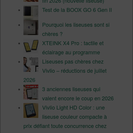
fin 2026 (nouvelle liseuse)
Test de la BOOX GO 6 Gen II
Pourquoi les liseuses sont si
chères ?
XTEINK X4 Pro : tactile et
éclairage au programme
Liseuses pas chères chez
Vivlio – réductions de juillet
2026
3 anciennes liseuses qui
valent encore le coup en 2026
Vivlio Light HD Color : une
liseuse couleur compacte à
prix défiant toute concurrence chez