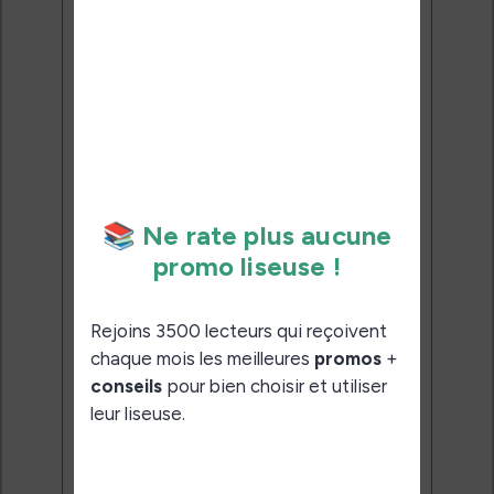
promo liseuse !
Rejoins 3500 lecteurs qui
reçoivent chaque mois les
meilleures promos + conseils
pour bien choisir et utiliser leur
liseuse.
Pas de spam.
Service 100% gratuit.
Désinscription en 1 clic.
Email:
J'accepte de recevoir des
mises à jour et des promotions
par e-mail.