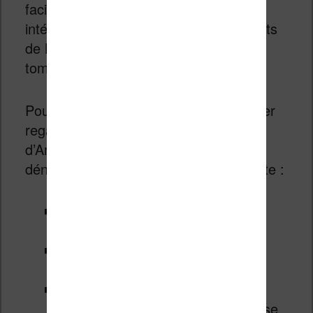
facile de trouver quelques produits
intéressants pour commencer les achats
de Noël. En ce sens, cette promotion
tombe plutôt bien !
Pour le reste, vous pouvez toujours aller
regarder régulièrement ces pages
d’Amazon et de la Fnac pour espérer
dénicher un bon plan de dernière minute :
Occasion Fnac
: les produits
d’occasion garantis par la FNAC
Ventes Flash Fnac
: quelques
déstockages
Offres éclair Amazon
: des
déstockages très rapides. Il faut se