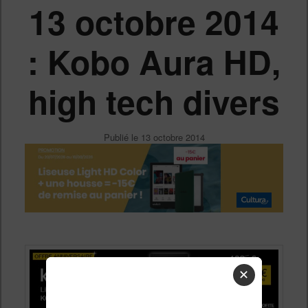
13 octobre 2014
: Kobo Aura HD,
high tech divers
Publié le
13 octobre 2014
✕