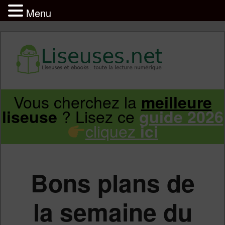
Menu
Liseuse et ebook : tout savoir
Infos sur les liseuses Kindle, Kobo,
Vous cherchez la
meilleure
Aller
Aller
Vivlio, Pocketbook
? Lisez ce
liseuse
guide 2026
cliquez
ici
au
au
contenu
contenu
Bons plans de
principal
secondaire
la semaine du