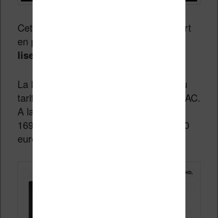
Cette semaine c’est la FNAC qui fait fort
en proposant
une réduction sur la
liseuse Kobo Aura HD
.
La liseuse est maintenant disponible au
tarif de 149,90€ pour les adhérents FNAC.
A la base la liseuse était proposé à
169,90€, ce qui fait une réduction de 20
euros.