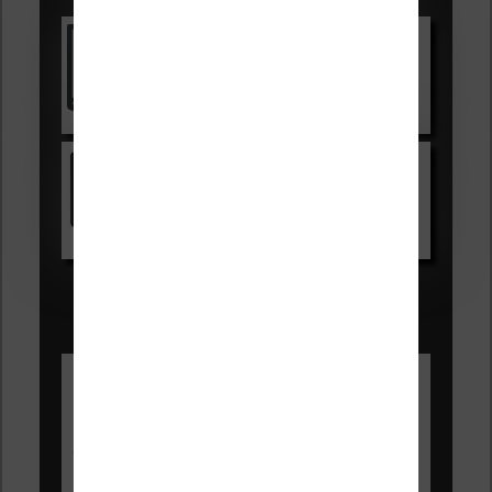
Vivlio Light Zen
Voir sur Cultura.com
Kindle
Voir sur Amazon.fr
Les Meilleures liseuses pour août
2026