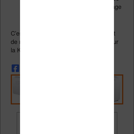
rendre régulièrement sur cette page
pour trouver des bons plans.
C’est tout pour cette semaine avec tout
de même une réduction intéressante sur
la Kobo Aura HD.
Ne rate plus aucune