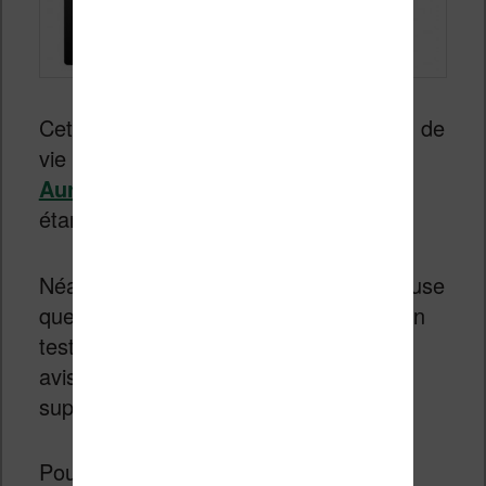
Cette liseuse est excellente mais en fin de
vie car elle est remplacée par la
Kobo
Aura H2O
qui est un peu plus chère et
étanche.
Néanmoins, il s’agit de la meilleure liseuse
que j’ai pu tester ! Vous pouvez lire mon
test
sur cette page
pour vous faire un
avis sur les caractéristiques de cette
superbe machine.
Pour celles et ceux qui ne sont pas