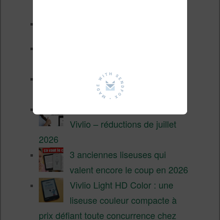
fin 2026 (nouvelle liseuse)
Test de la BOOX GO 6 Gen II
Pourquoi les liseuses sont si
chères ?
XTEINK X4 Pro : tactile et
éclairage au programme
Liseuses pas chères chez
Vivlio – réductions de juillet
2026
3 anciennes liseuses qui
valent encore le coup en 2026
Vivlio Light HD Color : une
liseuse couleur compacte à
prix défiant toute concurrence chez