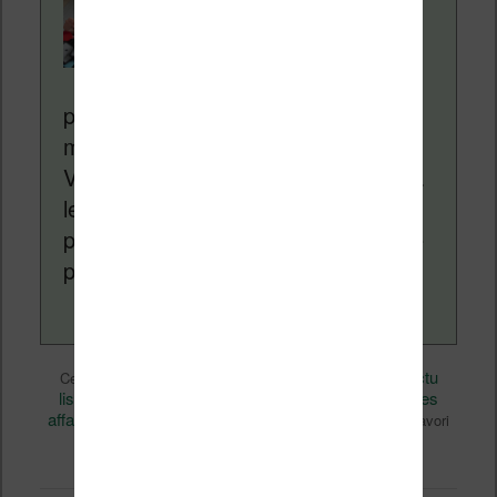
Nicolas. Le site
Liseuses.net existe
depuis plus de 14 ans
pour vous aider à naviguer dans le
monde des liseuses (Kindle, Kobo,
Vivlio, etc) et faire la promotion de la
lecture (numérique ou non). Vous
pouvez en savoir plus en lisant notre
page
a propos
.
Actualité
Nicolas (actu
Ce contenu a été publié dans
par
liseuse, ebook, etc)
Amazon
Bonnes
, et marqué avec
,
affaires
kobo aura hd
promo
tablette
,
,
,
. Mettez-le en favori
permalien
avec son
.