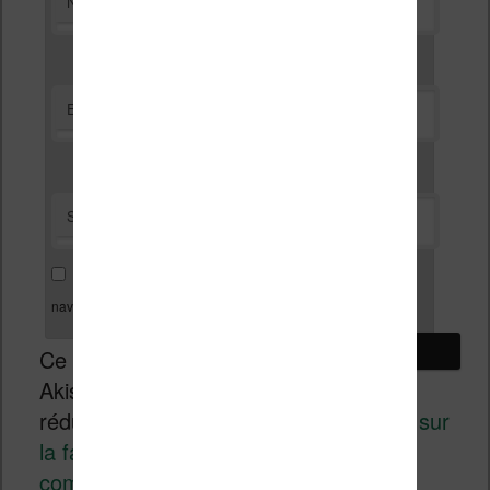
*
Nom
*
E-mail
Site web
Enregistrer mon nom, mon e-mail et mon site dans le
navigateur pour mon prochain commentaire.
Ce site utilise
Akismet pour
réduire les indésirables.
En savoir plus sur
la façon dont les données de vos
commentaires sont traitées
.