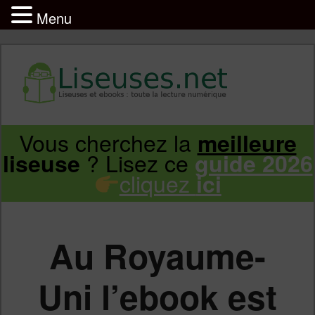
Menu
Liseuse et ebook : tout savoir
Infos sur les liseuses Kindle, Kobo,
Vous cherchez la
meilleure
Aller
Aller
Vivlio, Pocketbook
? Lisez ce
liseuse
guide 2026
cliquez
ici
au
au
contenu
contenu
Au Royaume-
principal
secondaire
Uni l’ebook est