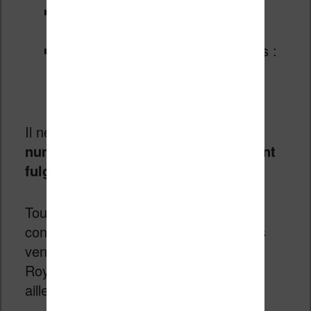
Livres audio : augmentation des
ventes numériques 24%
Manuels éducatifs pour les écoles :
augmentation des ventes
numériques de 20%
Il ne fait aucun doute que
le livre
numérique connait un développement
fulgurant au Royaume-Uni
.
Tout ceci serait anecdotique dans un
contexte favorable. Mais le volume des
ventes de livres est en baisse au
Royaume-Uni ; comme un peu partout
ailleurs.