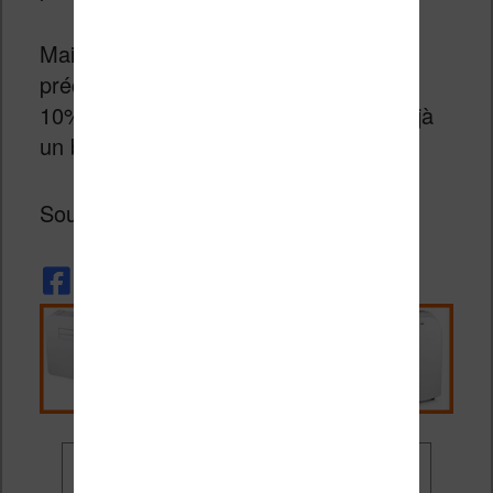
Mais, compte tenu des années
précédentes, si on passe la barre des
10% de ventes numériques ce sera déjà
un bel exploit !
Source :
Publishers.org.uk