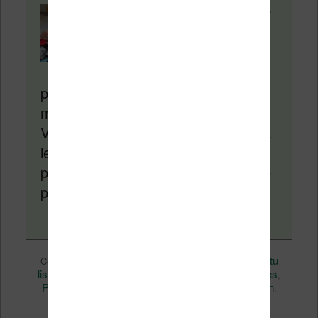
Contenu rédigé par
Nicolas. Le site
Liseuses.net existe
depuis plus de 14 ans
pour vous aider à naviguer dans le
monde des liseuses (Kindle, Kobo,
Vivlio, etc) et faire la promotion de la
lecture (numérique ou non). Vous
pouvez en savoir plus en lisant notre
page
a propos
.
eBooks
Nicolas (actu
Ce contenu a été publié dans
par
liseuse, ebook, etc)
Business
Livres
, et marqué avec
,
,
Perspectives
permalien
. Mettez-le en favori avec son
.