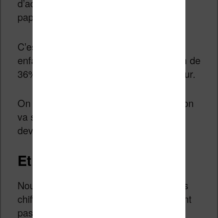
d’acheter un livre sur tablette que sur
papier.
C’est d’autant plus flagrant chez les
enfants comme l’atteste l’augmentation de
36% des ventes d’ebooks sur ce secteur.
On peut donc penser que l’augmentation
va se poursuivre, sauf si le contexte
devient encore plus difficile.
Et la France ?
Nous sommes nombreux à attendre les
chiffres français pour 2014. Ils ne seront
pas disponibles avant cet été.