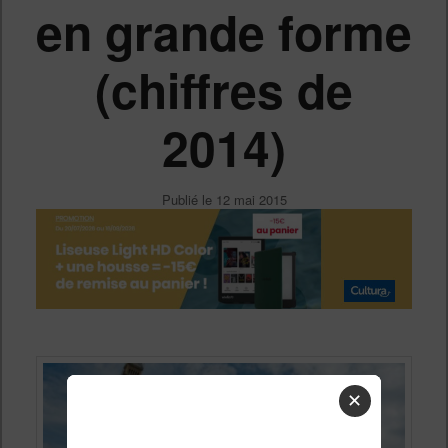
en grande forme
(chiffres de
2014)
Publié le
12 mai 2015
✕