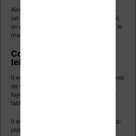
Ainsi, avec un volume en baisse de 2%
(et 8,5% pour le seul genre de la fiction),
on peut parler de contexte difficile pour le
marché du livre.
Comment expliquer de
telles ventes d’ebooks ?
Il est assez simple d’expliquer ces chiffres
de ventes importants puisque 71% des
foyers du Royaume-Uni possèdent une
tablette tactile.
Il est donc maintenant devenu beaucoup
plus simple (et plus économique)