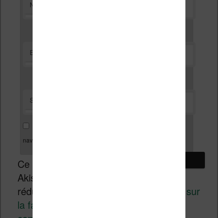
*
Nom
*
E-mail
Site web
Enregistrer mon nom, mon e-mail et mon site dans le
navigateur pour mon prochain commentaire.
Ce site utilise
Akismet pour
réduire les indésirables.
En savoir plus sur
la façon dont les données de vos