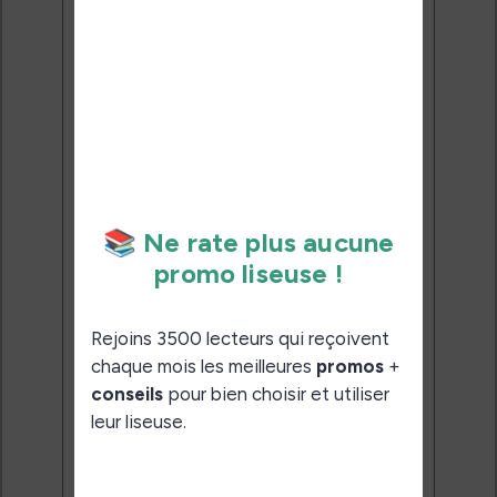
Ne rate plus aucune
promo liseuse !
Rejoins 3500 lecteurs qui
reçoivent chaque mois les
meilleures promos + conseils
pour bien choisir et utiliser leur
liseuse.
Pas de spam.
Service 100% gratuit.
Désinscription en 1 clic.
Email:
J'accepte de recevoir des
mises à jour et des promotions
par e-mail.