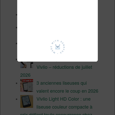
fin 2026 (nouvelle liseuse)
Test de la BOOX GO 6 Gen II
Pourquoi les liseuses sont si
chères ?
XTEINK X4 Pro : tactile et
éclairage au programme
Liseuses pas chères chez
Vivlio – réductions de juillet
2026
3 anciennes liseuses qui
valent encore le coup en 2026
Vivlio Light HD Color : une
liseuse couleur compacte à
prix défiant toute concurrence chez