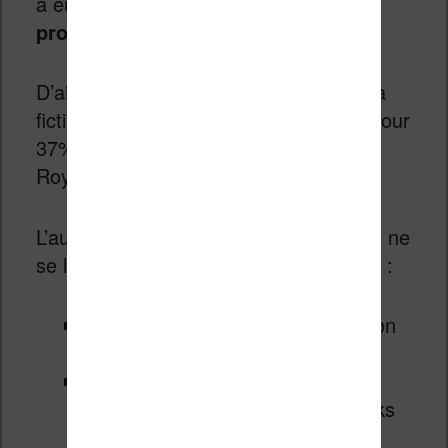
a eu
35% des revenus qui sont
provenus de versions numériques
!
D’ailleurs, rien que sur le domaine de la
fiction, les ventes d’ebooks comptent pour
37% des ventes totales de livres au
Royaume-Uni.
L’augmentation des ventes numériques ne
se limite pas au seul genre de la fiction :
Livres pour enfants : augmentation
des ventes d’ebooks de 36%
Manuels académiques :
augmentation des ventes d’ebooks
de 17%