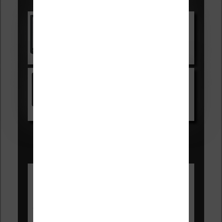
Les accessibles :
Vivlio Light Zen
Voir sur Cultura.com
Kindle
Voir sur Amazon.fr
Les Meilleures liseuses pour août
2026