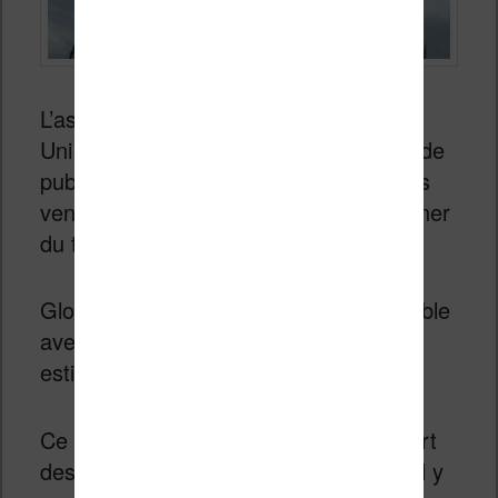
L’association des éditeurs du Royaume
Uni (The Publishers Association) vient de
publier les derniers chiffres annuels des
ventes de livres. L’ebook a encore gagner
du terrain !
Globalement le marché du livre est stable
avec des ventes (papier + numérique)
estimées à
4,3 milliards de livres
(£).
Ce qui est remarquable c’est que la part
des ebooks est en forte progression : il y