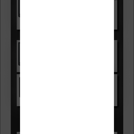
99,99€
129,99€
Voir sur Boulanger
Les accessibles :
Vivlio Light Zen
Voir sur Cultura.com
Kindle
Voir sur Amazon.fr
Les Meilleures liseuses pour août
2026