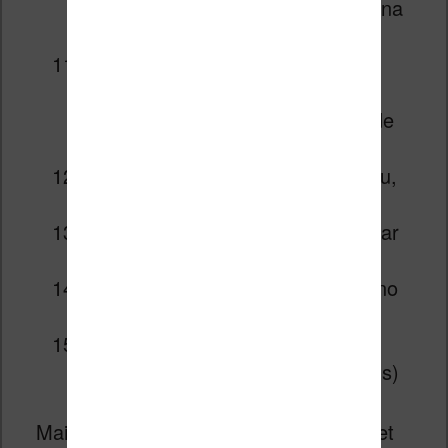
du Roi
par Carbone, Giulia Adragna
(Miss Jungle)
Linette T.1 Les Pieds qui
Poussent
par Catherine Romat,
Jean Philippe Peyraud (Editions de
la Gouttière)
Goblin Slayer T.1
par Kumo Kagyu,
Kousuke Kurose (Kurokawa)
Iruma à l’école des démons T.1
par
Osamu Nishi (Nobi Nobi)
A tes côtés T.1
par Megumi Morino
(Akata)
The Quintessential Quintuplets
T.1
par Negi Haruba (Pika Editions)
Mais c’est aussi l’occasion pour celles et