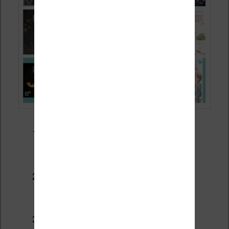
UCC Dolores T.1 La trace des
nouveaux pionniers
par Didier
Tarquin, Lyse Tarquin (Glenat)
Marshal Bass T.1 Black &
White
par Macan, Kordey, Desko
(Delcourt)
Jim Hawkins T.1 Le testament de