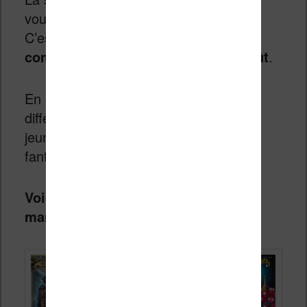
vous retrouverez un peu tout le style.
C’est donc le bon moment pour
commencer une série à moindre coût
.
En effet, pas moins de 15 albums
différents seront mis sur le marché :
jeunesse, adulte, manga, sport,
fantastique, aventure, etc.
Voici la liste des 15 albums Bd et
mangas à 2€ pour les 48H BD 2022 :