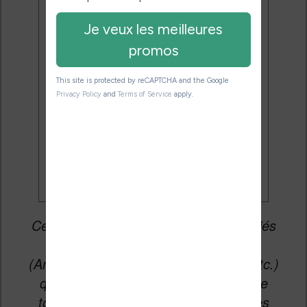
J'accepte de recevoir des
mises à jour et des promotions
par e-mail.
Je veux les meilleures
promos
Cet article peut contenir des liens affiliés
vers les sites partenaires du site
(Amazon, Fnac, Cultura, Boulanger, etc.)
qui permettent aux auteurs du site de
toucher une petite commission sur les