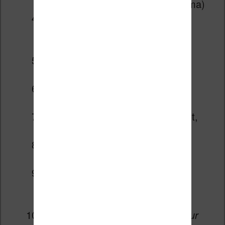
Flint
par Sébastien Vastra (Ankama)
Samurai T.1 Le coeur du
prophète
par Di Giorgio, Genêt
(Soleil)
Bloody Harry T.1
par Alexandre
Arlène (Jungle)
Putain de Chat T.1
par Lapuss’
(Kennes)
Ninn T.1 La Ligue Noire
par Darlot,
Pilet (Kennes)
Les Géants T.1 Erin
par Lylian,
Drouin, Lorien (Glenat)
Sixtine T.1 L’or de Aztèques
par
Frédéric Mapomé Aude Soleilhac
(Editions de la Gouttière)
Complots à Versailles T.1 A la cour