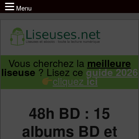
Menu
Liseuse et ebook : tout savoir
Infos sur les liseuses Kindle, Kobo,
Vous cherchez la
meilleure
Aller
Aller
Vivlio, Pocketbook
? Lisez ce
liseuse
guide 2026
cliquez
ici
au
au
contenu
contenu
48h BD : 15
principal
secondaire
albums BD et