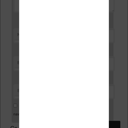
*
Nom
*
E-mail
Site web
Enregistrer mon nom, mon e-mail et mon site dans le
navigateur pour mon prochain commentaire.
Ce site utilise