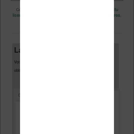
Actualité
Nicolas (actu
Ce contenu a été publié dans
par
liseuse, ebook, etc)
BD
Bonnes affaires
, et marqué avec
,
,
promo
permalien
. Mettez-le en favori avec son
.
Laisser un commentaire
Votre adresse e-mail ne sera pas publiée.
Les champs
*
obligatoires sont indiqués avec
*
Commentaire