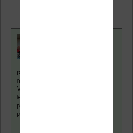
ventes de ces sites sans coût
supplémentaire pour vous.
Contenu rédigé par
Nicolas. Le site
Liseuses.net existe
depuis plus de 14 ans
pour vous aider à naviguer dans le
monde des liseuses (Kindle, Kobo,
Vivlio, etc) et faire la promotion de la
lecture (numérique ou non). Vous
pouvez en savoir plus en lisant notre
page
a propos
.