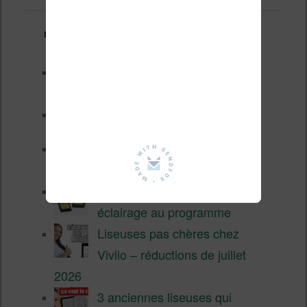
Derniers articles :
Les nouveautés Kobo pour la
fin 2026 (nouvelle liseuse)
Test de la BOOX GO 6 Gen II
Pourquoi les liseuses sont si
chères ?
XTEINK X4 Pro : tactile et
éclairage au programme
Liseuses pas chères chez
Vivlio – réductions de juillet
2026
3 anciennes liseuses qui