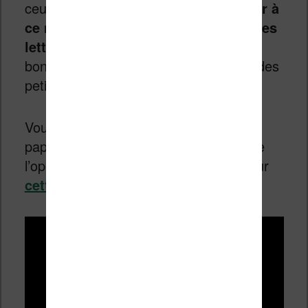
ceux qui lisent moins de BD de
s’initier à
ce média qui connaît actuellement ses
lettres de noblesses
avec de très
bonnes séries qui se vendent comme des
petits pains.
Vous pouvez donc acheter ses albums
papier dans les librairies partenaires de
l’opération. Vous pourrez les trouver sur
cette carte interactive
.