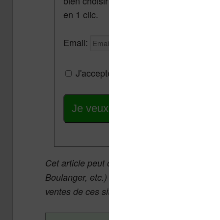
bien choisir et utiliser leur liseuse.
Pa
en 1 clic.
Email:
J'accepte de recevoir des mises à jou
Je veux les meilleures promos
Cet article peut contenir des liens affiliés v
Boulanger, etc.) qui permettent aux auteurs 
ventes de ces sites sans coût supplémentair