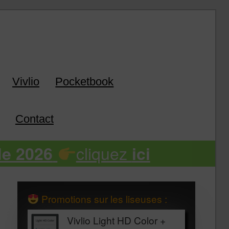
k
Vivlio
Pocketbook
Contact
cliquez
de 2026
ici
Promotions sur les liseuses :
Vivlio Light HD Color +