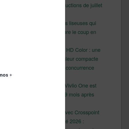
Vivlio – réductions de juillet
2026
3 anciennes liseuses qui
valent encore le coup en
2026
Vivlio Light HD Color : une
liseuse couleur compacte
à prix défiant toute concurrence
chez Cultura
La liseuse Vivlio One est
un succès 9 mois après
son lancement
XTEINK X4 : test avec Crosspoint
Soldes d’été 2026 :