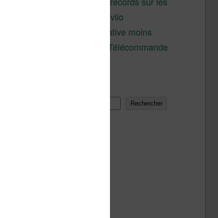
réductions records sur les
liseuses Kobo et Vivlio
Une alternative moins
chère à la Télécommande
Kobo
Rechercher
Rechercher