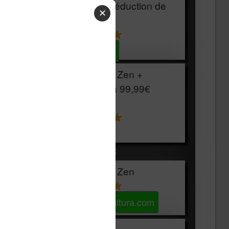
HOUSSE
réduction de
✕
15€
Voir sur Cultura.com
Vivlio Light Zen +
HOUSSE à
99,99€
129,99€
Voir sur Boulanger
Les accessibles :
Vivlio Light Zen
Voir sur Cultura.com