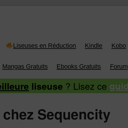
 Kindle, Kobo, Vivlio, Pocketboo
Liseuses en Réduction
Kindle
Kobo
Mangas Gratuits
Ebooks Gratuits
Forum
? Lisez ce
illeure
liseuse
gui
€ chez Sequencity