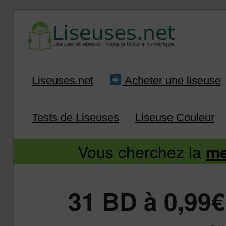
Liseuse et ebook : tout savoir
Infos sur les liseuses
Aller
Aller
Liseuses.net
Acheter une liseuse
au
au
Tests de Liseuses
Liseuse Couleur
contenu
contenu
Vous cherchez la
me
principal
secondaire
31 BD à 0,99