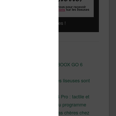
Liseuses pas chères !
Derniers articles :
Test de la BOOX GO 6
Gen II
Pourquoi les liseuses sont
si chères ?
XTEINK X4 Pro : tactile et
éclairage au programme
Liseuses pas chères chez