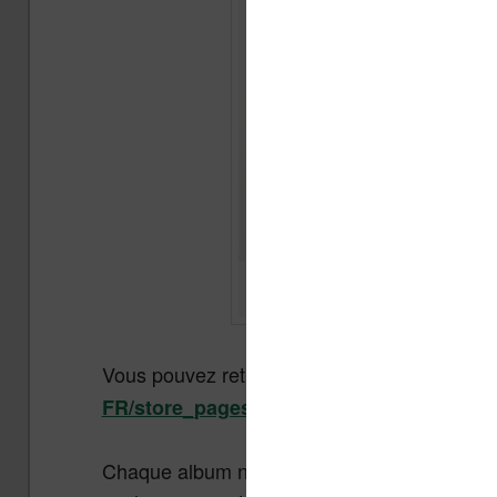
Vous pouvez retrouver cette sélection de titr
FR/store_pages/527
Chaque album numérique vous coûtera 0,99€