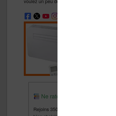
voulez un peu de lecture pour les vacances.
Ne rate plus aucune promo lis
Rejoins 3500 lecteurs qui reçoivent cha