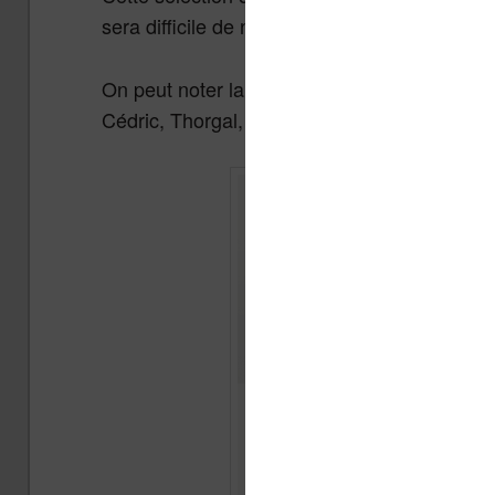
sera difficile de ne rien trouver d’intéressant.
On peut noter la présence d’un Lucky Luke,
Cédric, Thorgal, etc.