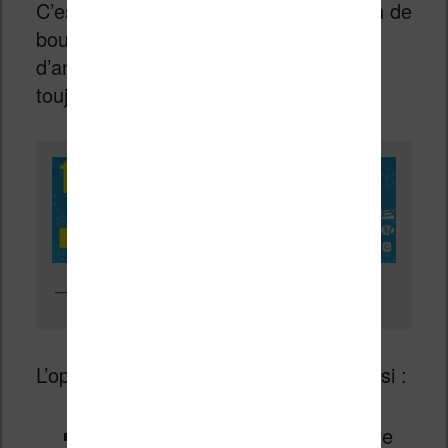
C’est toujours un plaisir de faire le plein de
bouquins avant les vacances de fin
d’année. Ainsi, on est certain d’avoir
toujours quelque chose à lire.
Des grands livres de fantasy et de SF sont déjà en promo
L’opération commerciale se déroule ainsi :
aujourd’hui, vendredi 30 novembre