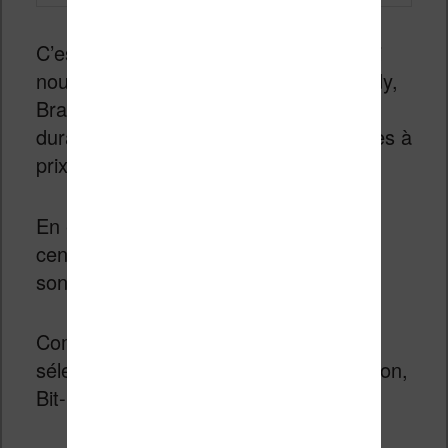
C’est un super week-end de lecture qui
nous attend puis que les éditeurs Milady,
Bragelonne et Castelmore proposent
durant trois jours des centaines de livres à
prix réduit.
En effet, chaque jour, ce sont une
centaine de livres au prix de 0,99€ qui
sont proposés par les éditeurs.
Comme toujours on retrouve une large
sélection de titres de genre Sience-fiction,
Bit-Lit, Romance ou Fantasy.