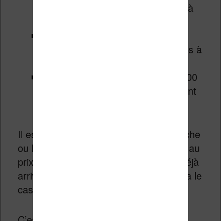
2018, 100 titres seront proposés à
0,99€
samedi 1er décembre 2018, 100
nouveaux ebooks seront proposés à
0,99€
dimanche 2 décembre, ce sont 100
autres livres numériques qui seront
au prix réduit de 0,99€
Il est aussi probable qu’un jour (dimanche
ou lundi?), on retrouve les 300 ebooks au
prix de 0,99€ en même temps. C’est déjà
arrivé, mais on ne sait jamais si ce sera le
cas ou non.
C’est pourquoi je vous conseille de