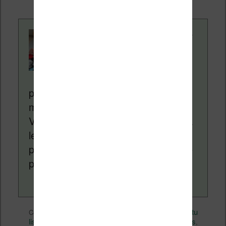
Contenu rédigé par
Nicolas. Le site
Liseuses.net existe
depuis plus de 14 ans
pour vous aider à naviguer dans le
monde des liseuses (Kindle, Kobo,
Vivlio, etc) et faire la promotion de la
lecture (numérique ou non). Vous
pouvez en savoir plus en lisant notre
page
a propos
.
eBooks
Nicolas (actu
Ce contenu a été publié dans
par
liseuse, ebook, etc)
Bonnes affaires
, et marqué avec
,