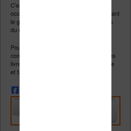
C’est donc également une bonne
occasion d’acheter une liseuse en utilisant
le guide d’achat des meilleures liseuses
du moment !
Pour celles et ceux qui se demandent
comme ça marche, vous pouvez lire ces
livres avec des applications smartphone
et tablette ou en utilisant une liseuse.