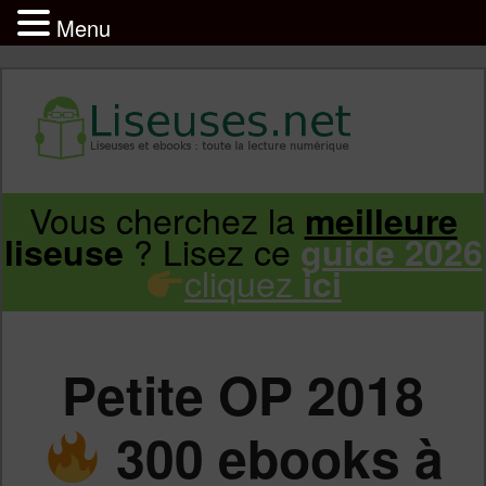
Menu
Liseuse et ebook : tout savoir
Infos sur les liseuses Kindle, Kobo,
Vous cherchez la
meilleure
Aller
Aller
Vivlio, Pocketbook
? Lisez ce
liseuse
guide 2026
cliquez
ici
au
au
contenu
contenu
Petite OP 2018
principal
secondaire
300 ebooks à