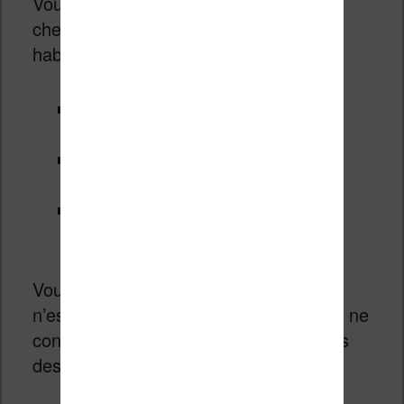
Vous pouvez retrouver cette promotion
chez tous les libraires numériques
habituels :
voir les ebooks en promo chez
Amazon.Fr
voir les ebooks en promo chez
Cultura
voir les ebooks en promo chez
Fnac.com
Vous noterez aussi que cette réduction
n’est disponible que pour les ebooks et ne
concerne donc pas les versions papiers
des romans.