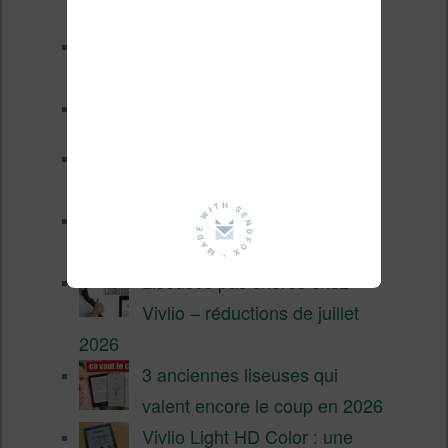
Les nouveautés Kobo pour la
fin 2026 (nouvelle liseuse)
Test de la BOOX GO 6 Gen II
Pourquoi les liseuses sont si
chères ?
XTEINK X4 Pro : tactile et
éclairage au programme
Liseuses pas chères chez
Vivlio – réductions de juillet
2026
3 anciennes liseuses qui
valent encore le coup en 2026
Vivlio Light HD Color : une