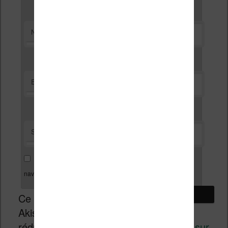
*
Nom
*
E-mail
Site web
Enregistrer mon nom, mon e-mail et mon site dans le
navigateur pour mon prochain commentaire.
Ce site utilise
Akismet pour
réduire les indésirables.
En savoir plus sur