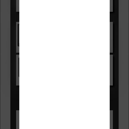
Voir sur Boulanger
Les accessibles :
Vivlio Light Zen
Voir sur Cultura.com
Kindle
Voir sur Amazon.fr
Les Meilleures liseuses pour août
2026