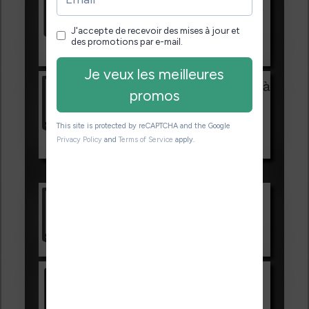
HOUSSE
réduction de 15€
Voir sur Cultura.com
Vivlio Light Zen + HOUSSE à
99,99€
129,99€
Voir sur Boulanger
Les accessibles :
Vivlio Light Zen
Voir sur Cultura.com
Kindle