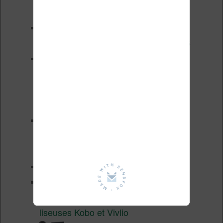
2026
3 anciennes liseuses qui
valent encore le coup en 2026
Vivlio Light HD Color : une
liseuse couleur compacte à
prix défiant toute concurrence chez
Cultura
La liseuse Vivlio One est un
succès 9 mois après son
lancement
XTEINK X4 : test avec Crosspoint
Soldes d’été 2026 :
réductions records sur les
liseuses Kobo et Vivlio