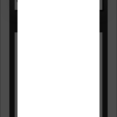
Voir sur Amazon.fr
Les Meilleures liseuses pour août
2026