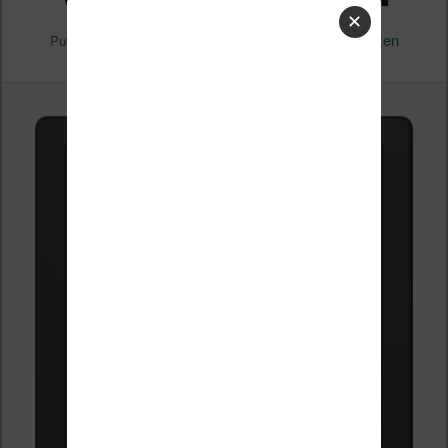
✕
1280 × 1853
vivlio-light-zen
Publié le
18 juin 2025
à
dans