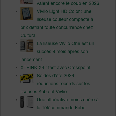
valent encore le coup en 2026
Vivlio Light HD Color : une
liseuse couleur compacte à
prix défiant toute concurrence chez
Cultura
La liseuse Vivlio One est un
succès 9 mois après son
lancement
XTEINK X4 : test avec Crosspoint
Soldes d’été 2026 :
réductions records sur les
liseuses Kobo et Vivlio
Une alternative moins chère à
la Télécommande Kobo