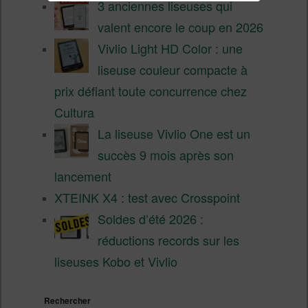
3 anciennes liseuses qui
valent encore le coup en 2026
Vivlio Light HD Color : une
liseuse couleur compacte à
prix défiant toute concurrence chez
Cultura
La liseuse Vivlio One est un
succès 9 mois après son
lancement
XTEINK X4 : test avec Crosspoint
Soldes d’été 2026 :
réductions records sur les
liseuses Kobo et Vivlio
Rechercher