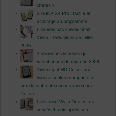
chères ?
XTEINK X4 Pro : tactile et
éclairage au programme
Liseuses pas chères chez
Vivlio – réductions de juillet
2026
3 anciennes liseuses qui
valent encore le coup en 2026
Vivlio Light HD Color : une
liseuse couleur compacte à
prix défiant toute concurrence chez
Cultura
La liseuse Vivlio One est un
succès 9 mois après son