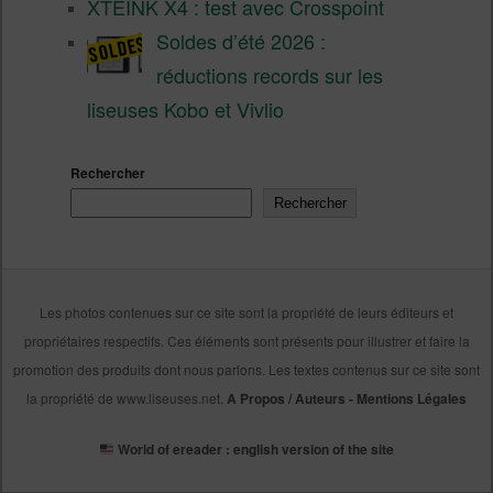
XTEINK X4 : test avec Crosspoint
Soldes d’été 2026 :
réductions records sur les
liseuses Kobo et Vivlio
Rechercher
Rechercher
Les photos contenues sur ce site sont la propriété de leurs éditeurs et
propriétaires respectifs. Ces éléments sont présents pour illustrer et faire la
promotion des produits dont nous parlons. Les textes contenus sur ce site sont
la propriété de www.liseuses.net.
A Propos / Auteurs
-
Mentions Légales
World of ereader : english version of the site