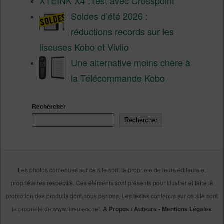
XTEINK X4 : test avec Crosspoint
Soldes d’été 2026 :
réductions records sur les
liseuses Kobo et Vivlio
Une alternative moins chère à
la Télécommande Kobo
Rechercher
Rechercher
Les photos contenues sur ce site sont la propriété de leurs éditeurs et
propriétaires respectifs. Ces éléments sont présents pour illustrer et faire la
promotion des produits dont nous parlons. Les textes contenus sur ce site sont
la propriété de www.liseuses.net.
A Propos / Auteurs
-
Mentions Légales