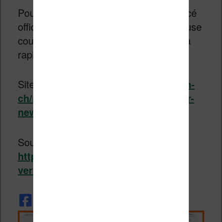
Pour le moment,
Vivlio
n’a rien annoncé
officiellement au sujet de sa future liseuse
couleur, mais on espère qu’elle arrivera
rapidement.
Site officiel :
https://pocketbook.ch/en-
ch/news/pocketbook-verse-pro-color-
news-ch
Source:
https://myereader.net/pocketbook-
verse-color.html