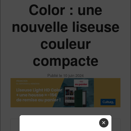
Color : une
nouvelle liseuse
couleur
compacte
Publié le
10 juin 2024
✕