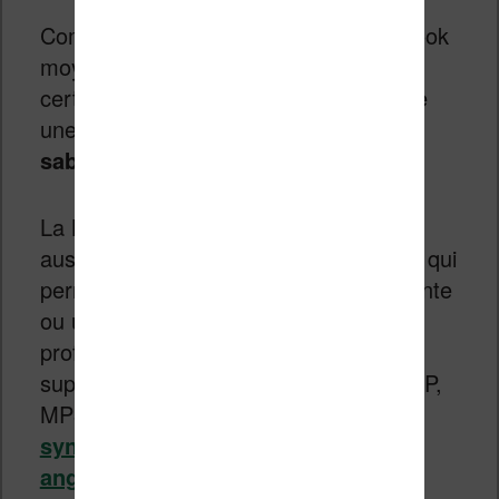
Comme il s’agit d’une liseuse Pocketbook
moyenne gamme, on a également une
certification IPX8 qui offre à la machine
une excellente
résistance à l’eau, au
sable et à la poussière
.
La
Pocketbook Verse Pro Color
est
aussi dotée d’une connexion Bluetooth qui
permet de connecter une paire d’enceinte
ou un casque audio. Cela permet de
profiter de
livres audio
(formats
supportés : M4A, M4B, OGG, OGG.ZIP,
MP3 et MP3.ZIP) mais aussi de la
synthèse vocale
(
en
text-to-speech
anglais)
.