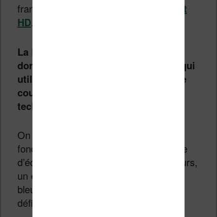
francophones sous le nom
Vivlio Light
HD
.
La Pocketbook Verse Pro Color est
donc un modèle presque identique qui
utilise un écran à encre électronique
couleur basé sur la dernière
technologie Kaleido 3.
On retrouve donc toutes les
fonctionnalités intéressantes de ce type
d’écran avec l’affichage de 4096 couleurs,
un éclairage avec filtre de la lumière
bleue, un affichage noir et blanc haute
définition.