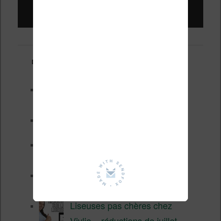
Liseuses pas chères !
Derniers articles :
Les nouveautés Kobo pour la
fin 2026 (nouvelle liseuse)
Test de la BOOX GO 6 Gen II
Pourquoi les liseuses sont si
chères ?
XTEINK X4 Pro : tactile et
éclairage au programme
Liseuses pas chères chez
Vivlio – réductions de juillet