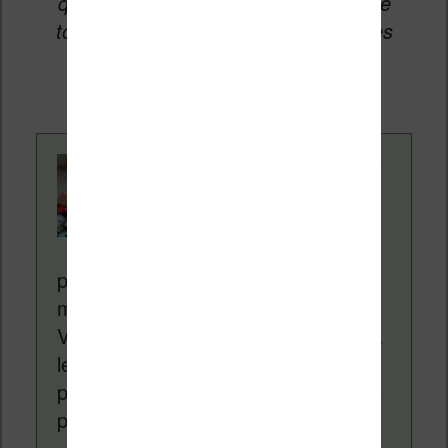
qui permettent aux auteurs du site de
toucher une petite commission sur les
ventes de ces sites sans coût
supplémentaire pour vous.
Contenu rédigé par
Nicolas. Le site
Liseuses.net existe
depuis plus de 14 ans
pour vous aider à naviguer dans le
monde des liseuses (Kindle, Kobo,
Vivlio, etc) et faire la promotion de la
lecture (numérique ou non). Vous
pouvez en savoir plus en lisant notre
page
a propos
.