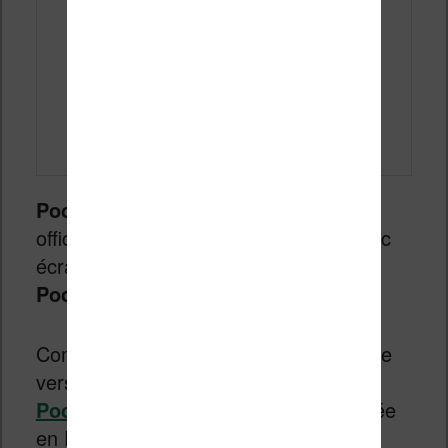
Pocketbook
vient d’annoncer
officiellement une nouvelle
liseuse
avec
écran couleur de 6 pouces : la
Pocketbook Verse Pro Color
.
Comme son nom l’indique, il s’agit d’une
version avec écran couleur de la
Pocketbook Verse Pro
, commercialisée
en France et dans d’autres pays