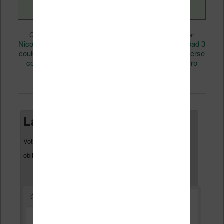
Liseuses et eReader
Ce contenu a été publié dans
par
Nicolas (actu liseuse, ebook, etc)
inkpad 3
, et marqué avec
couleur
Liseuse couleur
PocketBook
pocketbook verse
,
,
,
color
Pocketbook Verse Pro
Pocketbook Verse Pro
,
,
Color
permalien
. Mettez-le en favori avec son
.
Laisser un commentaire
Votre adresse e-mail ne sera pas publiée.
Les champs
*
obligatoires sont indiqués avec
*
Commentaire