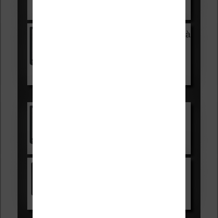
Voir sur Cultura.com
Vivlio Light Zen + HOUSSE à
99,99€
129,99€
Voir sur Boulanger
Les accessibles :
Vivlio Light Zen
Voir sur Cultura.com
Kindle
Voir sur Amazon.fr
Les Meilleures liseuses pour août