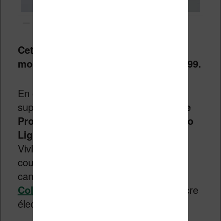
Liseuse Pocketbook Vese Pro Color – Copyright : Pocketbook
Cette liseuse est annoncée pour le
mois de juillet pour un prix de $169,99.
En ce qui concerne la France, on peut
supposer que
cette Pocketbook Verse
Pro Color ferait une très bonne Vivlio
Light HD Color
. Comme on sait que
Vivlio travaille sur une nouvelle liseuse
couleur, elle serait donc une excellente
candidate avec la
Pocketbook Inkpad
Color 3
qui utilise aussi un écran à encre
électronique couleur Kaleido 3.