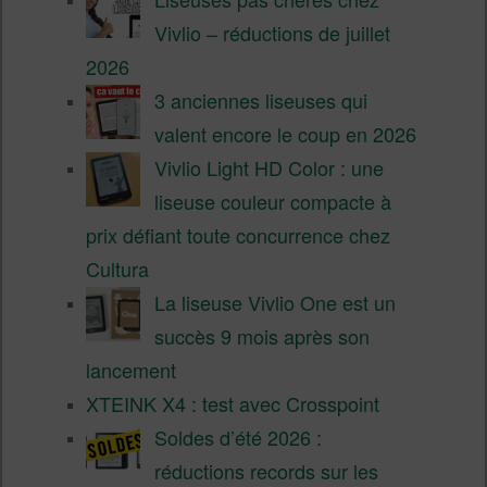
Vivlio – réductions de juillet
2026
3 anciennes liseuses qui
valent encore le coup en 2026
Vivlio Light HD Color : une
liseuse couleur compacte à
prix défiant toute concurrence chez
Cultura
La liseuse Vivlio One est un
succès 9 mois après son
lancement
XTEINK X4 : test avec Crosspoint
Soldes d’été 2026 :
réductions records sur les