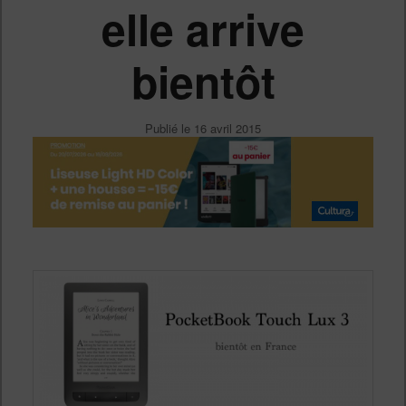
elle arrive
bientôt
Publié le
16 avril 2015