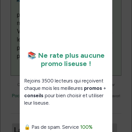
depuis plus de 14 ans
pour vous aider à naviguer dans le
monde des liseuses (Kindle, Kobo,
Vivlio, etc) et faire la promotion de la
lecture (numérique ou non). Vous
pouvez en savoir plus en lisant notre
page
a propos
.
Liseuses et eReader
Ce contenu a été publié dans
par
Nicolas (actu liseuse, ebook, etc)
, et marqué avec
PocketBook
PocketBook Touch Lux 3
,
. Mettez-le en favori
permalien
avec son
.
Laisser un commentaire