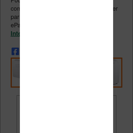
commander en ligne (
voir ici
) ou passer
par voir un libraire membre du réseau
ePagine (voir même sur
leur site
Internet
).
Ne rate plus aucune
promo liseuse !