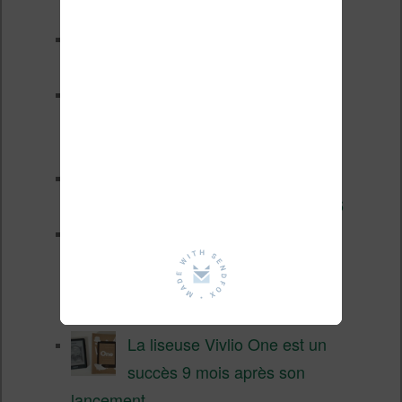
chères ?
XTEINK X4 Pro : tactile et
éclairage au programme
Liseuses pas chères chez
Vivlio – réductions de juillet
2026
3 anciennes liseuses qui
valent encore le coup en 2026
Vivlio Light HD Color : une
liseuse couleur compacte à
prix défiant toute concurrence chez
Cultura
La liseuse Vivlio One est un
succès 9 mois après son
lancement