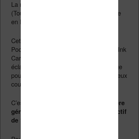
La nouvelle liseuse de
PocketBook
(Touch Lux 3) est maintenant disponible
en France.
Cette liseuse est la dernière de chez
PocketBook : elle possède un écran E Ink
Carta de dernière génération (tactile et
éclairée), 4 Go de mémoire de stockage
pour vos ebooks et est disponible en deux
couleurs : noir et blanc.
C’est donc bien
une liseuse de dernière
génération
et disponible
au prix attractif
de 114,99€
.
Pour vous la procurer, vous pouvez la