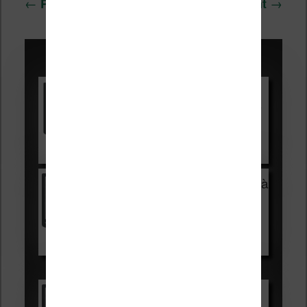
←
→
Précédent
Suivant
des
articles
Promotions sur les liseuses :
Vivlio Light HD Color +
HOUSSE
réduction de 15€
Voir sur Cultura.com
Vivlio Light Zen + HOUSSE à
99,99€
129,99€
Voir sur Boulanger
Les accessibles :
Vivlio Light Zen