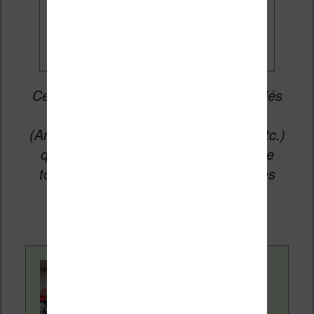
promos
Cet article peut contenir des liens affiliés
vers les sites partenaires du site
(Amazon, Fnac, Cultura, Boulanger, etc.)
qui permettent aux auteurs du site de
toucher une petite commission sur les
ventes de ces sites sans coût
supplémentaire pour vous.
Contenu rédigé par
Nicolas. Le site
Liseuses.net existe