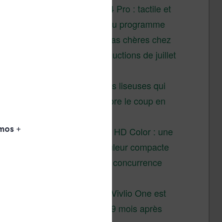
XTEINK X4 Pro : tactile et
éclairage au programme
Liseuses pas chères chez
Vivlio – réductions de juillet
2026
3 anciennes liseuses qui
valent encore le coup en
2026
Vivlio Light HD Color : une
liseuse couleur compacte
à prix défiant toute concurrence
chez Cultura
La liseuse Vivlio One est
un succès 9 mois après