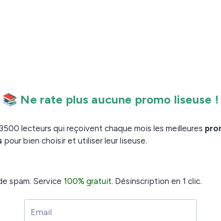
.
qui montre les capacités de cette liseuse
utes la liseuse et son éclairage.
La finition semble
e test avec un changement d’intensité de la lumière