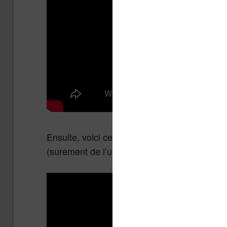
Ensuite, voici cette vidéo qui semble être dan
(surement de l’ukrainien).