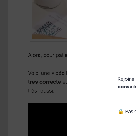
Alors, pour patienter, voici
quelques vidéos 
Voici une vidéo italienne qui montre en 2 min
et l’écran assez réactif dans c
très correcte
très réussi.