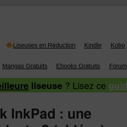
 Kindle, Kobo, Vivlio, Pocketboo
Liseuses en Réduction
Kindle
Kobo
Mangas Gratuits
Ebooks Gratuits
Forum
? Lisez ce
illeure
liseuse
gui
 InkPad : une