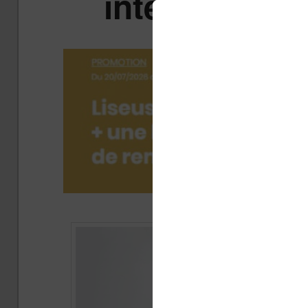
interface trè
Publié 