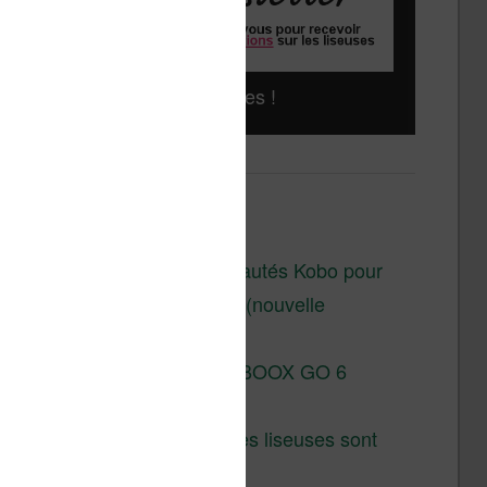
Liseuses pas chères !
Derniers articles :
Les nouveautés Kobo pour
la fin 2026 (nouvelle
liseuse)
Test de la BOOX GO 6
Gen II
Pourquoi les liseuses sont
si chères ?