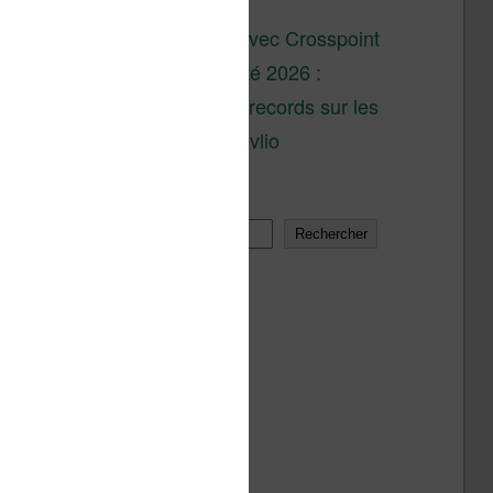
son lancement
XTEINK X4 : test avec Crosspoint
Soldes d’été 2026 :
réductions records sur les
liseuses Kobo et Vivlio
Rechercher
Rechercher