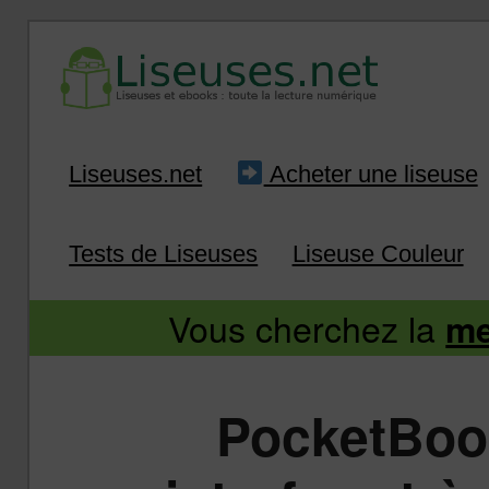
Liseuse et ebook : tout savoir
Infos sur les liseuses
Aller
Aller
Liseuses.net
Acheter une liseuse
au
au
Tests de Liseuses
Liseuse Couleur
contenu
contenu
Vous cherchez la
me
principal
secondaire
PocketBook