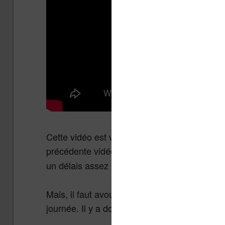
Cette vidéo est vraiment intéressante car on p
précédente vidéo. Celle-ci ne semble
pas vr
un délais assez important entre le moment où l
Mais, il faut avouer qu’on ne navigue pas da
journée. Il y a donc de fortes chance que ce 