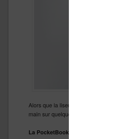
Alors que la liseuse
dev
PocketBook InkPad
main sur quelques vidéos qui donnent un ape
La PocketBook InkPad est une liseuse av