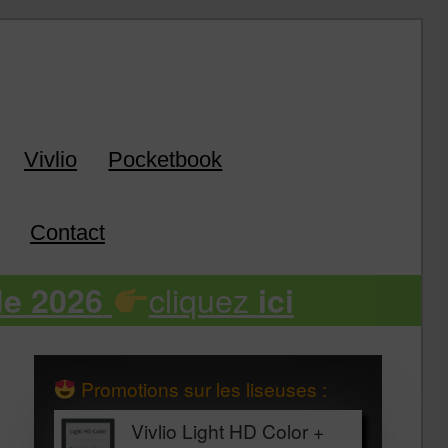
k
Vivlio
Pocketbook
Contact
cliquez
de 2026
ici
Promotions sur les liseuses :
Vivlio Light HD Color +