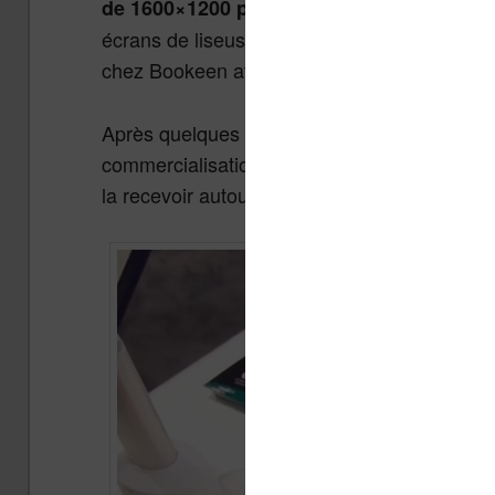
. Elle suit donc la ten
de 1600×1200 pixels
écrans de liseuses électronique. Une tendan
chez Bookeen avec l’Ocean (mais pas chez
Après quelques problèmes de fabrication, il 
commercialisation. En tout cas, les premier
la recevoir autour du 15 octobre 2014.