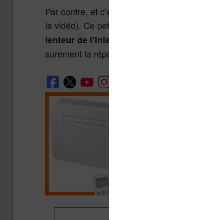
Par contre, et c’est surprenant, on découvre u
la vidéo). Ce petit utilitaire est par contre b
lenteur de l’interface sera réglé avec le mo
surement la réponse dans quelques semaine