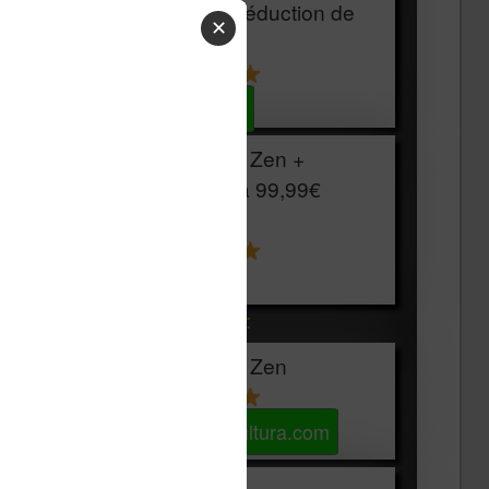
HOUSSE
réduction de
✕
15€
Voir sur Cultura.com
Vivlio Light Zen +
HOUSSE à
99,99€
129,99€
Voir sur Boulanger
Les accessibles :
Vivlio Light Zen
Voir sur Cultura.com