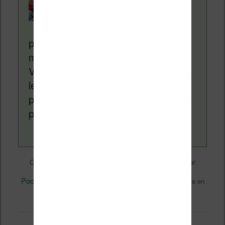
Nicolas. Le site
Liseuses.net existe
depuis plus de 14 ans
pour vous aider à naviguer dans le
monde des liseuses (Kindle, Kobo,
Vivlio, etc) et faire la promotion de la
lecture (numérique ou non). Vous
pouvez en savoir plus en lisant notre
page
a propos
.
Liseuses et eReader
Ce contenu a été publié dans
par
Nicolas (actu liseuse, ebook, etc)
, et marqué avec
PocketBook
Pocketbook Basic Touch 2 LE
,
. Mettez-le en
permalien
favori avec son
.