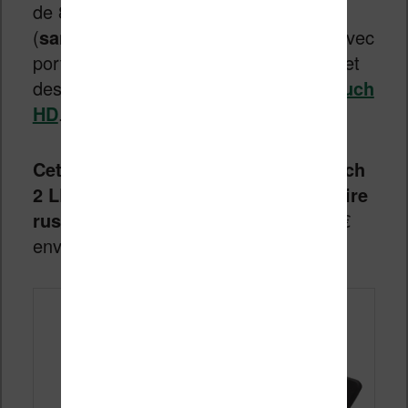
de 800 x 600 pixels, un écran tactile
(
sans éclairage
), 8 Go de mémoire (avec
port d’extension pour carte micro-SD) et
des boutons similaires à ceux de la
Touch
HD
.
Cette liseuse Pocketbook Basic Touch
2 LE semble réservée pour le territoire
russe
et est disponible au tarif de 115€
environ (7 999 ₽).