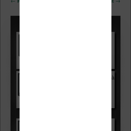
←
→
Précédent
Suivant
des
articles
Promotions sur les liseuses :
Vivlio Light HD Color +
HOUSSE
réduction de 15€
Voir sur Cultura.com
Vivlio Light Zen + HOUSSE à
99,99€
129,99€
Voir sur Boulanger
Les accessibles :
Vivlio Light Zen