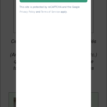
Je veux les meilleures
promos
Cet article peut contenir des liens affiliés
vers les sites partenaires du site
(Amazon, Fnac, Cultura, Boulanger, etc.)
qui permettent aux auteurs du site de
toucher une petite commission sur les
ventes de ces sites sans coût
supplémentaire pour vous.
Contenu rédigé par