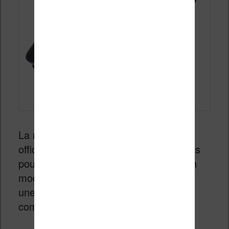
La marque Pocketbook n’étant pas
officiellement distribuée en France, vous
pouvez par contre vous reporter sur un
modèle de liseuse vendue par « Tea »,
une entreprise française qui
commercialise leurs lieuses :