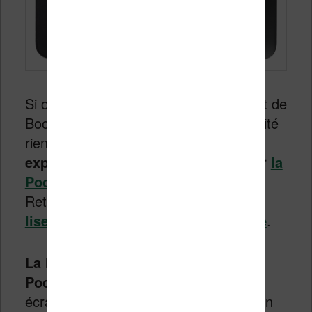
Si on peut penser que l’inspiration vient de
Bookeen et sa Saga, il n’en est en réalité
rien. Car Pocketbook avait déjà
expérimenté
ce genre de dispositif sur
la
Pocketbook Ultra, par exemple
.
Retrouvez le guide des
meilleures
liseuses Pocketbook
dans
cet article
.
La liseuse est donc bien une
Pocketbook Basic Touch 2
avec son
écran de 6 pouces doté d’une résolution