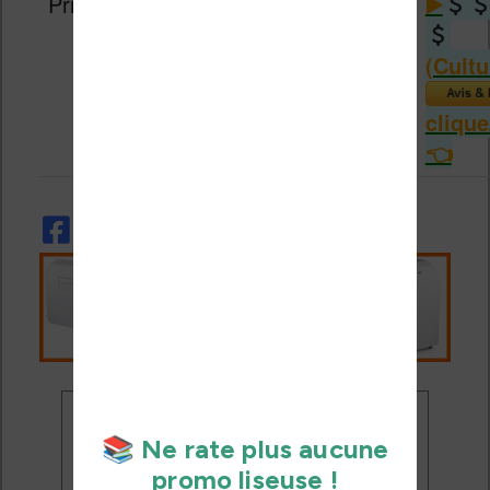
Prix
(Cultura)
(Cultura)
(Cultu
Ne rate plus aucune
promo liseuse !