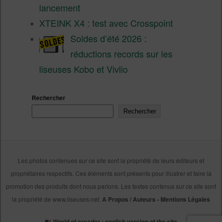
lancement
XTEINK X4 : test avec Crosspoint
Soldes d’été 2026 :
réductions records sur les
liseuses Kobo et Vivlio
Rechercher
Rechercher
Les photos contenues sur ce site sont la propriété de leurs éditeurs et
propriétaires respectifs. Ces éléments sont présents pour illustrer et faire la
promotion des produits dont nous parlons. Les textes contenus sur ce site sont
la propriété de www.liseuses.net.
A Propos / Auteurs
-
Mentions Légales
World of ereader : english version of the site