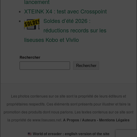
lancement
XTEINK X4 : test avec Crosspoint
Soldes d’été 2026 :
réductions records sur les
liseuses Kobo et Vivlio
Rechercher
Rechercher
Les photos contenues sur ce site sont la propriété de leurs éditeurs et
propriétaires respectifs. Ces éléments sont présents pour illustrer et faire la
promotion des produits dont nous parlons. Les textes contenus sur ce site sont
la propriété de www.liseuses.net.
A Propos / Auteurs
-
Mentions Légales
World of ereader : english version of the site