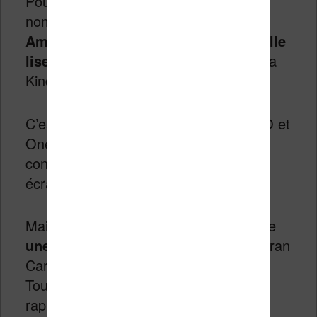
Pour la première fois depuis de
nombreuses années et la Kindle DX,
Amazon a commercialisé une nouvelle
liseuse avec un écran de 7 pouces
, la
Kindle Oasis.
C’est donc le signe, avec les Kobo H2O et
One, que la liseuse ne peut plus se
contenter d’un format unique avec un
écran 6 pouces.
Mais, en 2017, on a vu aussi apparaître
une liseuse abordable
avec un bel écran
Carta H et 8 Go de stockage : la Tea
Touch HD. Il s’agit donc d’un excellent
rapport qualité/prix.