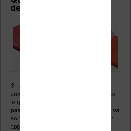
de 2018 ?
Si je dois me prêter au jeu des
prédictions, je dois évacuer tout de suite
la question de la couleur :
je ne pense
pas qu’une nouvelle liseuse couleur va
sortir en 2018
. Ou, en tout cas, pas un
appareil destiné au grand public.