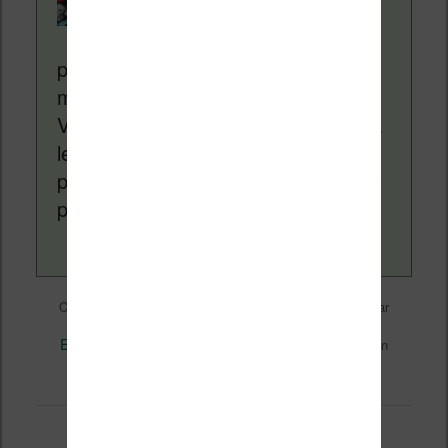
Liseuses.net existe
depuis plus de 14 ans
pour vous aider à naviguer dans le
monde des liseuses (Kindle, Kobo,
Vivlio, etc) et faire la promotion de la
lecture (numérique ou non). Vous
pouvez en savoir plus en lisant notre
page
a propos
.
Liseuses et eReader
Ce contenu a été publié dans
par
Nicolas (actu liseuse, ebook, etc)
, et marqué avec
Business
Perspectives
,
. Mettez-le en favori avec son
permalien
.