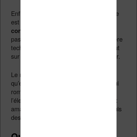
Enfin, l’autre grande surprise de l’année
est
la liseuse Nolim qui est très
convaincante
. Bookeen a choisi de ne
pas partir sur le chemin de la surenchère
technique pour se concentrer avant tout
sur l’objet et son rapport avec le lecteur.
Le résultat est aussi agréable
qu’étonnant, avec une liseuse Nolim qui
rompt radicalement avec les codes de
l’électronique grand public imposés aux
amateurs de lectures numériques depuis
des années.
Qu’attendre des liseuses