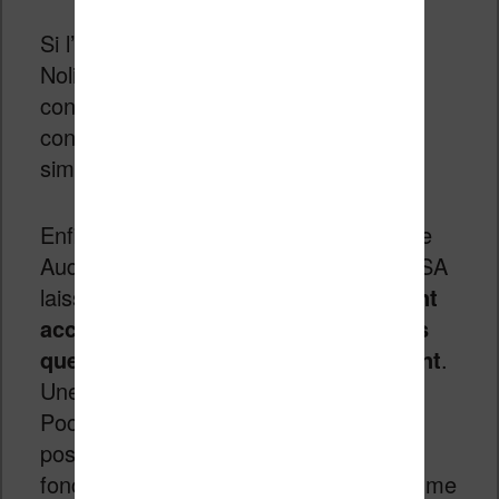
Si l’expérience de la liseuse design de
Nolim / Bookeen m’a largement
convaincu, je ne vois pas les autres
constructeurs travailler sur un concept
similaire. En tout cas, pas en 2018.
Enfin, et plus largement, l’intégration de
Audible dans les liseuses Kindle aux USA
laisse penser que
les liseuses peuvent
accueillir beaucoup plus de services
que ce qu’elles proposent maintenant
.
Une situation qui pourrait avantager
Pocketbook/Tea dont les liseuses
possèdent déjà de nombreuses
fonctionnalités complémentaires – comme