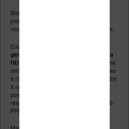
Bien sûr, je souhaite me tromper, mais
pour le moment rien n’indique qu’une
nouvelle technologie sera prête à temps.
Ensuite, je pense qu’on va avoir
une
généralisation des écrans E Ink Carta
HD sur bon nombre de liseuses
. Ce ne
sera peut-être pas le cas pour les lieuses
à moins de 100€, mais on peut s’attendre
à ce que les nouveaux modèles
possèdent tous un écran avec une
résolution de 1072х1448 pixels, soit 300
PPI, pour plus de précision.
Mais, ce que j’attends le plus, c’est
la