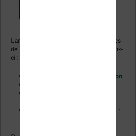
L’année 2017 a vu de nouveaux modèles
de liseuses intéressants sortir, dont ceux-
ci :
Kobo Aura H2O deuxième édition
Kindle Oasis
Tea Touch HD :
lire le test de la
liseuse
Nolim
(avec couverture intégrée) :
lire le test de la liseuse