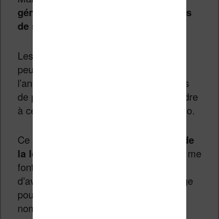
généralisation des grandes capacités
de stockages supérieures à 4 Go
.
Les liseuses de 8 Go sont encore trop
peu nombreuses, mais je pense que
l’année 2018 va voir naître des liseuses
de plus de 8 Go. On peut donc s’attendre
à certains modèles de 16 Go voir 32 Go.
Ce sont
les récents développement de
la lecture de mangas sur liseuse
qui me
font penser cela : il sera nécessaire
d’avoir une grande capacité de stockage
pour que la liseuse accueil de
nombreuses BD.