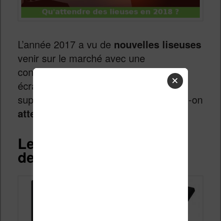
L’année 2017 a vu de
nouvelles liseuses
venir sur le marché avec une
consolidation de deux
tendances
: les
✕
écrans Carta HD et les diagonales
supérieures à 6 pouces. Mais que peut-on
attendre pour l’année 2018
?
Le point sur les liseuses
de 2017