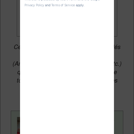
Je veux les meilleures
promos
Cet article peut contenir des liens affiliés
vers les sites partenaires du site
(Amazon, Fnac, Cultura, Boulanger, etc.)
qui permettent aux auteurs du site de
toucher une petite commission sur les
ventes de ces sites sans coût
supplémentaire pour vous.
Contenu rédigé par
Nicolas. Le site