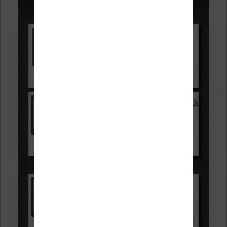
Promotions sur les liseuses :
Vivlio Light HD Color +
HOUSSE
réduction de 15€
Voir sur Cultura.com
Vivlio Light Zen + HOUSSE à
99,99€
129,99€
Voir sur Boulanger
Les accessibles :
Vivlio Light Zen
Voir sur Cultura.com