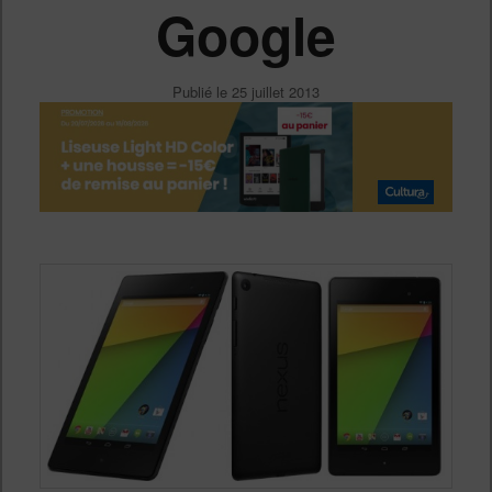
Google
Publié le
25 juillet 2013