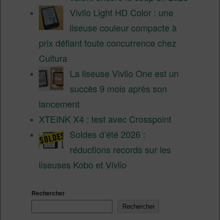
Vivlio Light HD Color : une
liseuse couleur compacte à
prix défiant toute concurrence chez
Cultura
La liseuse Vivlio One est un
succès 9 mois après son
lancement
XTEINK X4 : test avec Crosspoint
Soldes d’été 2026 :
réductions records sur les
liseuses Kobo et Vivlio
Rechercher
Rechercher