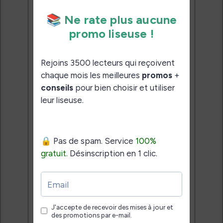
Rejoins 3500 lecteurs qui
reçoivent chaque mois les
meilleures promos + conseils
pour bien choisir et utiliser leur
liseuse.
Pas de spam.
Service 100% gratuit.
Désinscription en 1 clic.
Email:
J'accepte de recevoir des
mises à jour et des promotions
par e-mail.
Je veux les meilleures