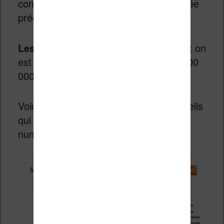
contre – seulement – 1,5 millions l’année
précédente.
Les ventes de liseuses ont doublé
et on
est arrivé à un parc installé estimé à 500
000 liseuse à la fin 2013.
Voici la répartition des différents appareils
qui permettent de lire des livres
numériques :