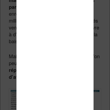
par rapport à l’année 2011
. Le livre a
enregistré un chiffre d’affaire de 4,13
milliard d’euros pour 367 millions d’unités
vendues. Toutefois, si on compare le livre
à d’autres secteurs du divertissement, la
baisse semble moins importante.
Mais, voici les chiffres importants que l’on
peut retenir avec, pour commencer,
la
répartition et l’évolution du chiffre
d’affaire du livre par segments
: