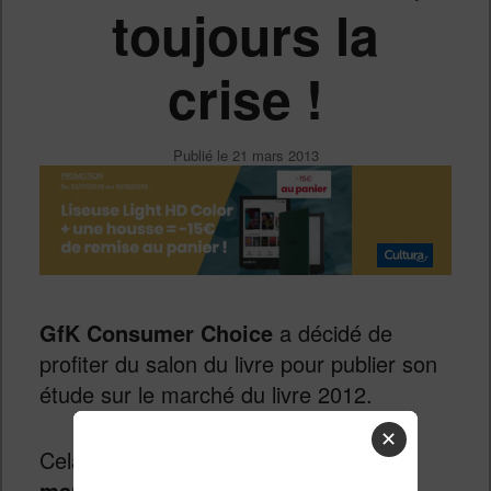
toujours la
crise !
Publié le
21 mars 2013
GfK Consumer Choice
a décidé de
profiter du salon du livre pour publier son
étude sur le marché du livre 2012.
✕
Cela n’étonnera personne, mais
le
marché a connu une baisse de 1,7 %