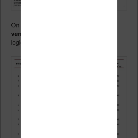
On passe maintenant aux
meilleurs
ventes de livres 2012
, dominées
logiquement par la fiction :