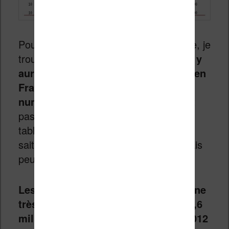
Pour ce qui est de la lecture numérique, je
trouve les résultats positifs. En effet,
il y
aura bientôt 25 millions d’appareils en
France capable de lire des livres
numériques
. Alors bien sûr, il ne s’agit
pas que de liseuses (il y a aussi les
tablettes et les smartphones), mais on
sait au moins que la plupart des français
peuvent lire des ebooks maintenant !
Les tablettes justement ont connu une
très forte croissance avec environ 3,6
millions d’exemplaires vendus en 2012