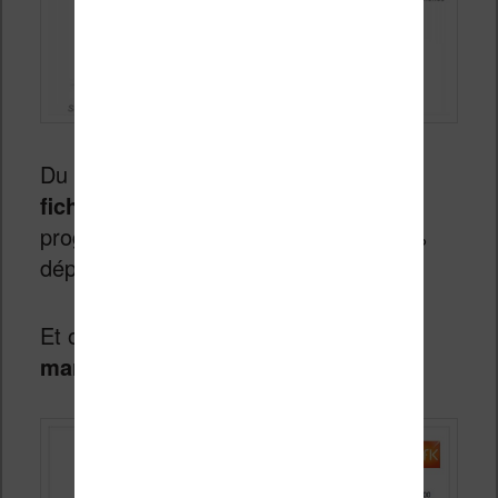
Du côté des ebooks,
2 millions de
fichiers
ont été téléchargés pour une
progression du chiffre d’affaire de 80 %
dépassant les 20 millions d’euros.
Et on termine avec
une estimation du
marché du livre numérique
par GfK :