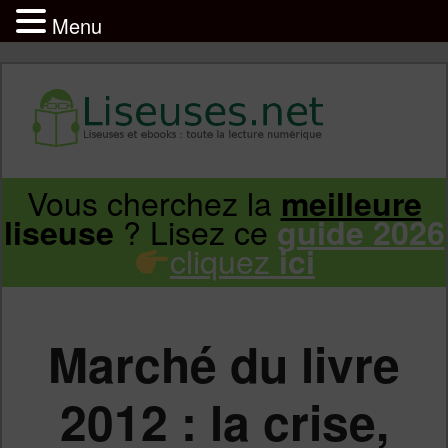
Menu
Liseuse et ebook : tout savoir
Infos sur les liseuses Kindle, Kobo,
Vous cherchez la
meilleure
Aller
Aller
Vivlio, Pocketbook
? Lisez ce
liseuse
guide 2026
cliquez
ici
au
au
contenu
contenu
Marché du livre
principal
secondaire
2012 : la crise,