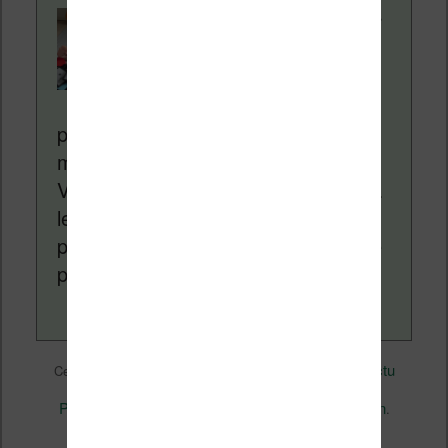
Contenu rédigé par
Nicolas. Le site
Liseuses.net existe
depuis plus de 14 ans
pour vous aider à naviguer dans le
monde des liseuses (Kindle, Kobo,
Vivlio, etc) et faire la promotion de la
lecture (numérique ou non). Vous
pouvez en savoir plus en lisant notre
page
a propos
.
Actualité
Nicolas (actu
Ce contenu a été publié dans
par
liseuse, ebook, etc)
Business
, et marqué avec
,
Perspectives
permalien
. Mettez-le en favori avec son
.