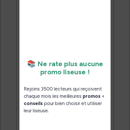
Ne rate plus aucune
promo liseuse !
Rejoins 3500 lecteurs qui
reçoivent chaque mois les
meilleures promos + conseils
pour bien choisir et utiliser leur
liseuse.
Pas de spam.
Service 100% gratuit.
Désinscription en 1 clic.
Email:
J'accepte de recevoir des
mises à jour et des promotions
par e-mail.