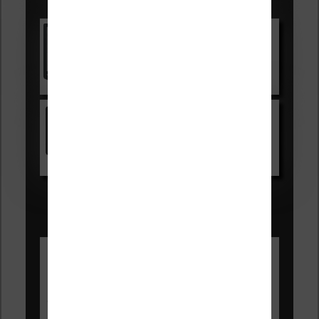
Les accessibles :
Vivlio Light Zen
Voir sur Cultura.com
Kindle
Voir sur Amazon.fr
Les Meilleures liseuses pour août
2026