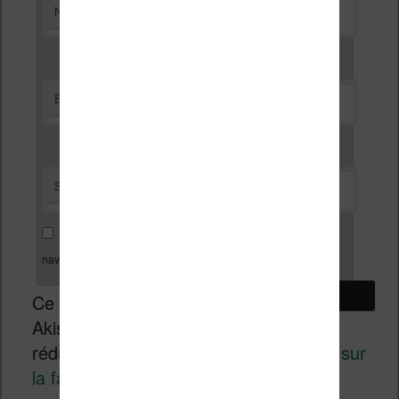
*
Nom
*
E-mail
Site web
Enregistrer mon nom, mon e-mail et mon site dans le
navigateur pour mon prochain commentaire.
Ce site utilise
Akismet pour
réduire les indésirables.
En savoir plus sur
la façon dont les données de vos