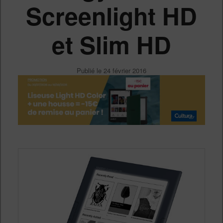
Screenlight HD
et Slim HD
Publié le
24 février 2016