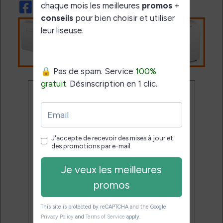
Ne rate plus aucune
promo liseuse !
Rejoins 3500 lecteurs qui
reçoivent chaque mois les
meilleures promos + conseils
pour bien choisir et utiliser leur
liseuse.
Pas de spam.
Service 100% gratuit.