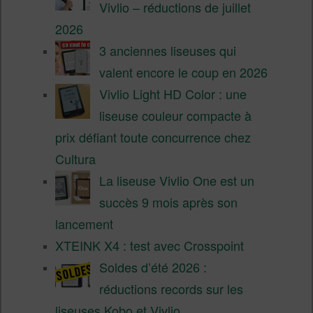
Vivlio – réductions de juillet
2026
3 anciennes liseuses qui
valent encore le coup en 2026
Vivlio Light HD Color : une
liseuse couleur compacte à
prix défiant toute concurrence chez
Cultura
La liseuse Vivlio One est un
succès 9 mois après son
lancement
XTEINK X4 : test avec Crosspoint
Soldes d’été 2026 :
réductions records sur les
liseuses Kobo et Vivlio