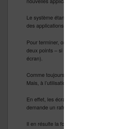
nouvelles applications de lecture pour tablett
Le système étant une version 6.0 d’Android, 
des applications récentes.
Pour terminer, on a un stylet qui permet la sai
deux points – si on se fie à la fiche techni
écran).
Comme toujours, je trouve que le concept d’
Mais, à l’utilisation, c’est toujours un peu co
En effet, les écrans à encre électronique n
demande un rafraîchissement rapide de l’écr
Il en résulte la forte impression d’une liseus