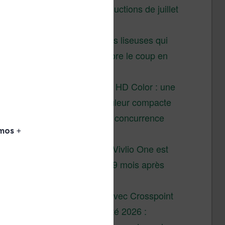
Vivlio – réductions de juillet
2026
3 anciennes liseuses qui
valent encore le coup en
2026
Vivlio Light HD Color : une
liseuse couleur compacte
à prix défiant toute concurrence
chez Cultura
La liseuse Vivlio One est
un succès 9 mois après
son lancement
XTEINK X4 : test avec Crosspoint
Soldes d’été 2026 :