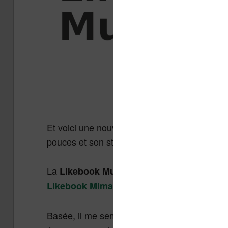
Et voici une nouvelle liseuse qui nous vient
pouces et son stylet.
La
est conçue et commercial
Likebook Muses
, une liseuse au grand for
Likebook Mimas
Basée, il me semble, sur un concept techniq