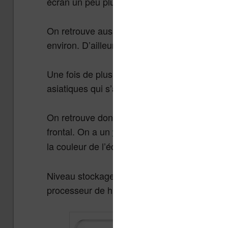
écran un peu plus petit et donc une liseuse p
On retrouve aussi la touche Likebook Mars, u
environ. D’ailleurs, tout porte à croire que 
Une fois de plus, on s’y perd un peu dans le
asiatiques qui s’avère assez nombreuses av
On retrouve donc un écran de 10,3 pouces tac
frontal. On a un
av
filtre de la lumière bleue
la couleur de l’écran.
Niveau stockage, on se retrouve avec 32 Go 
processeur de huit coeur (type ARM) caden