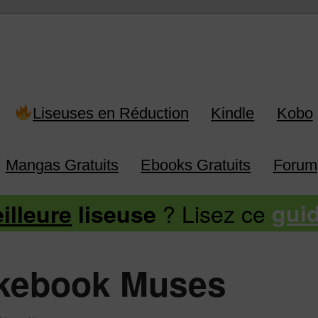
 Kindle, Kobo, Vivlio, Pocketboo
Liseuses en Réduction
Kindle
Kobo
Mangas Gratuits
Ebooks Gratuits
Forum
? Lisez ce
illeure
liseuse
gui
ikebook Muses