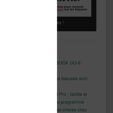
Liseuses pas chères !
Derniers articles :
Test de la BOOX GO 6
Gen II
Pourquoi les liseuses sont
si chères ?
XTEINK X4 Pro : tactile et
éclairage au programme
Liseuses pas chères chez