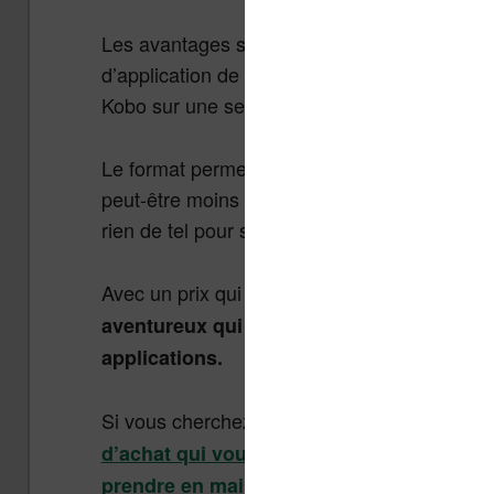
Les avantages sont néanmoins bien présents. 
d’application de lecture et de lire à la fois d
Kobo sur une seule liseuse.
Le format permet également de lire dans de 
peut-être moins transportable et plus encomb
rien de tel pour s’immerger dans un bon rom
Avec un prix qui devrait tourner autour des 
aventureux qui aiment mettre les mains 
applications.
Si vous cherchez une liseuse simple d’accès,
d’achat qui vous conseillera une machine 
.
prendre en main