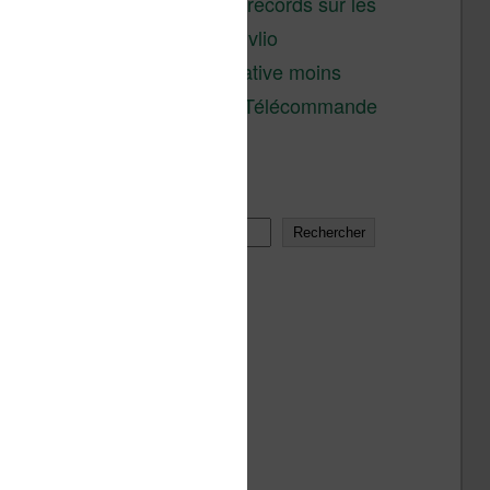
réductions records sur les
liseuses Kobo et Vivlio
Une alternative moins
chère à la Télécommande
Kobo
Rechercher
Rechercher