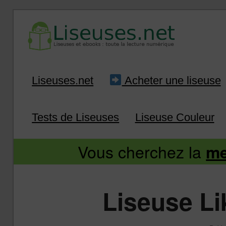
Liseuse et ebook : tout savoir
Infos sur les liseuses
Aller
Aller
Liseuses.net
Acheter une liseuse
au
au
Tests de Liseuses
Liseuse Couleur
contenu
contenu
Vous cherchez la
me
principal
secondaire
Liseuse L