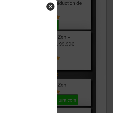
HOUSSE
réduction de
✕
15€
Voir sur Cultura.com
Vivlio Light Zen +
HOUSSE à
99,99€
129,99€
Voir sur Boulanger
Les accessibles :
Vivlio Light Zen
Voir sur Cultura.com