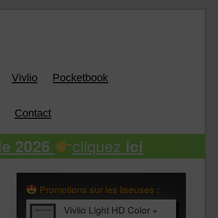
k
Vivlio
Pocketbook
Contact
cliquez
de 2026
ici
Promotions sur les liseuses :
Vivlio Light HD Color +