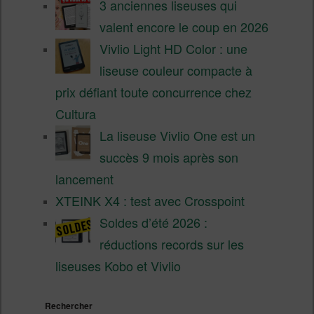
3 anciennes liseuses qui
valent encore le coup en 2026
Vivlio Light HD Color : une
liseuse couleur compacte à
prix défiant toute concurrence chez
Cultura
La liseuse Vivlio One est un
succès 9 mois après son
lancement
XTEINK X4 : test avec Crosspoint
Soldes d’été 2026 :
réductions records sur les
liseuses Kobo et Vivlio
Rechercher