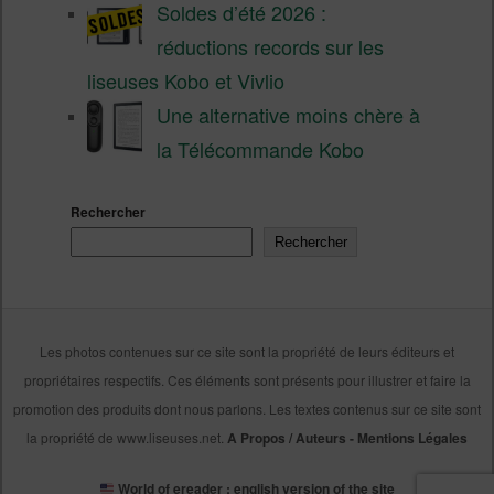
Soldes d’été 2026 :
réductions records sur les
liseuses Kobo et Vivlio
Une alternative moins chère à
la Télécommande Kobo
Rechercher
Rechercher
Les photos contenues sur ce site sont la propriété de leurs éditeurs et
propriétaires respectifs. Ces éléments sont présents pour illustrer et faire la
promotion des produits dont nous parlons. Les textes contenus sur ce site sont
la propriété de www.liseuses.net.
A Propos / Auteurs
-
Mentions Légales
World of ereader : english version of the site