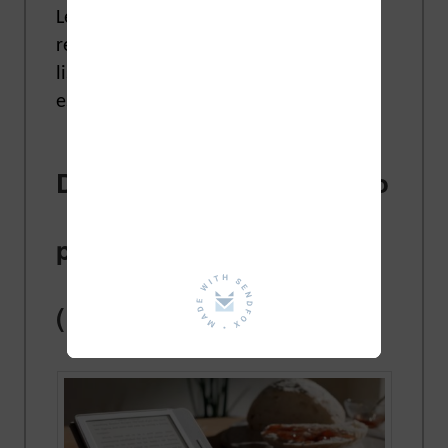
Les variations d’affichage que l’on peut
remarquer (pour un œil averti) sur les
liseuses sont liées au logiciel utilisé qui
est différent sur chaque marque.
Des ebooks Kindle et Kobo
pas compatibles entre eux
(EPUB et AZW)