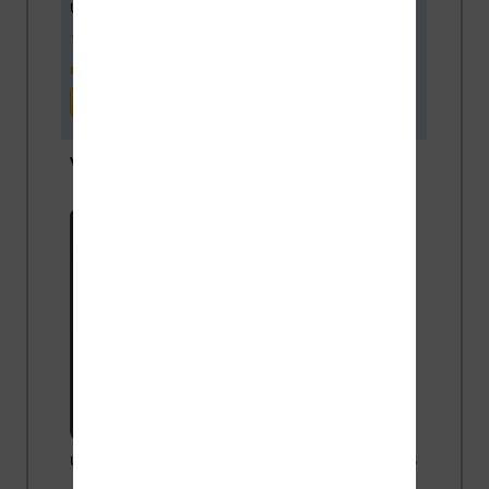
Un bon prix pour une liseuse couleur abordable.
réduction de 15€
(Cultura)
Vivlio Light Zen + Housse
Un excellent rapport qualité / prix pour cette liseuse de 6