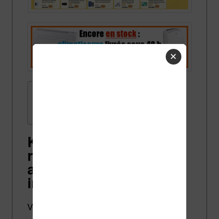
✕
Sommaire
Kobo ou Kindle :
résumé rapide des
avantages et
inconvénients
Voici une image qui illustre les