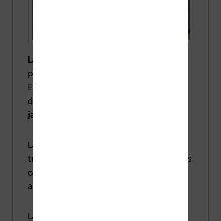
La marque Kobo est plus récente
puisqu’elle est en activité depuis 2009.
Elle a été créée au
Canada
mais a
depuis été rachetée par le groupe
japonais Rakuten
en janvier 2012.
Là aussi, c’est une marque de liseuses
très populaire et de nombreux modèles
ont été mis sur le marché avec des
améliorations chaque année.
La marque a été créée comme
une