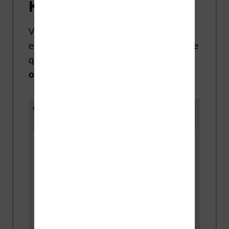
Kindle en réduction
Voici les liseuses qui sont actuellement
en promotion, vous trouverez peut-être
quelques modèles
des marques Kobo
ou Kindle
:
Vivlio Light HD Color + Housse