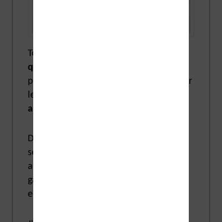
Tout d’abord,
Kindle
est une marque
qui a été créée par Amazon
. La
première liseuse Kindle a été lancée sur
le marché américain
il y a presque 20
ans
maintenant, en 2007 !
Depuis, les versions des liseuses Kindle
se sont suivies et ont sans cesse été
améliorées. Il y a maintenant une
gamme de 4 liseuses dont le prix varie
entre 109€ et 289€.