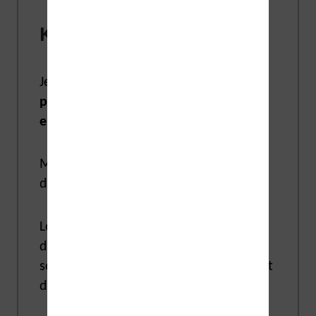
Kobo et Kindle
Je vais être clair à ce niveau :
pour le
profane les différences techniques
entre les machines sont infimes
.
Mais, le diable se cache dans les
détails, comme on dit.
Les écrans à encre électronique des
deux marques sont fabriqués par une
seule entreprise asiatique E Ink. Ils sont
donc identiques techniquement.