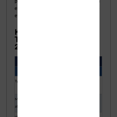
principales différences et les
avantages
et
inconvénients
de des liseuses Kindle
et Kobo.
Kindle vs Kobo —
Tableau comparatif
2026
CRITÈRE
KINDLE
KOBO
TECHNOLOGIE D’AFFICHAGE
Type d’écran
Encre
Encre
électronique
électronique
Modèle couleur
✗
✓ Kobo Clara
abordable
Colour