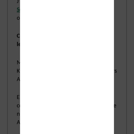
J’ai volontairement exclu la
Kindle
Scribe
qui est surtout, à mon sens, un
outil de travail pour la prise de notes.
Ces liseuses conviennent donc à tous
les budgets
.
Mais, un aspect important des liseuses
Kindle est leur intégration avec l’univers
Amazon.
En effet, la Kindle a été créée pour
construire une nouvelle offre de lecture
numérique à la librairie « papier »
Amazon.