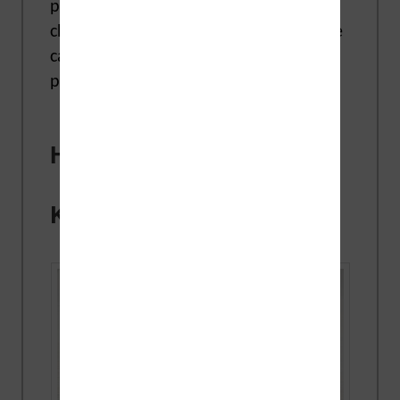
produit pour arriver à faire le meilleur
choix et c’est évidemment fortement le
cas avec les liseuses comme vous
pourrez le constater.
Histoire des liseuses
Kindle