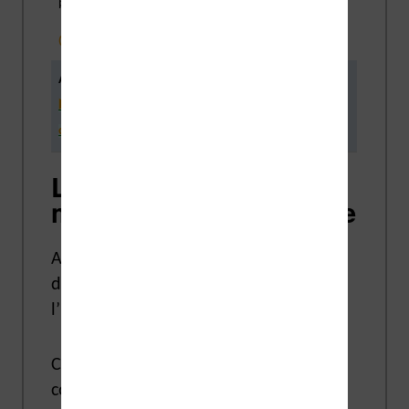
pouces très accessible.
99,98€
129,99€
(Boulanger)
Autres infos intéressantes
Consulter le guide des liseuses à moins de 100€
Les origines des
marques Kobo et Kindle
Avant de voir les liseuses proprement
dites, nous allons nous intéresser à
l’
historique de chaque marque
.
Car, il est parfois intéressant de bien
comprendre l’histoire derrière chaque