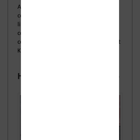
Ainsi, les liseuses Kindle sont
compatibles uniquement avec la
librairie Amazon. Mais des services
complémentaires sont disponibles
comme Prime Reading et l’abonnement
Kindle.
Histoire des liseuses Kobo