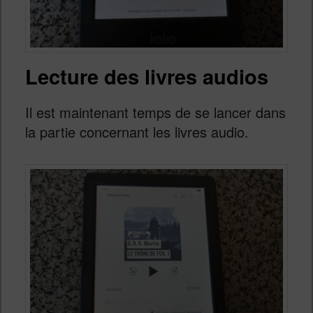
Lecture des livres audios
Il est maintenant temps de se lancer dans
la partie concernant les livres audio.