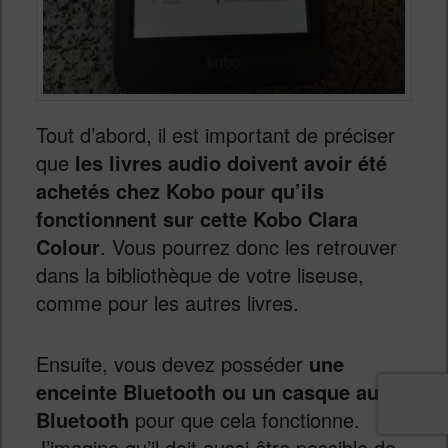
Tout d’abord, il est important de préciser
que
les livres audio doivent avoir été
achetés chez Kobo pour qu’ils
fonctionnent sur cette Kobo Clara
Colour
. Vous pourrez donc les retrouver
dans la bibliothèque de votre liseuse,
comme pour les autres livres.
Ensuite, vous devez posséder
une
enceinte Bluetooth ou un casque audio
Bluetooth
pour que cela fonctionne.
J’imagine qu’il doit aussi être possible de