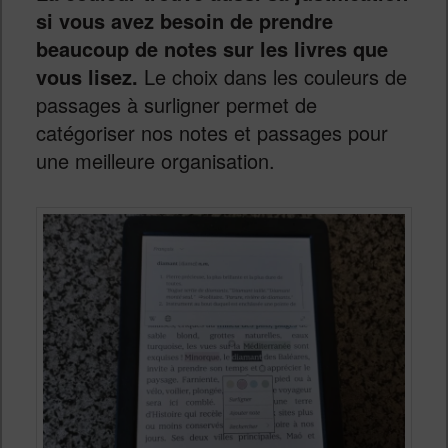
si vous avez besoin de prendre
beaucoup de notes sur les livres que
vous lisez.
Le choix dans les couleurs de
passages à surligner permet de
catégoriser nos notes et passages pour
une meilleure organisation.