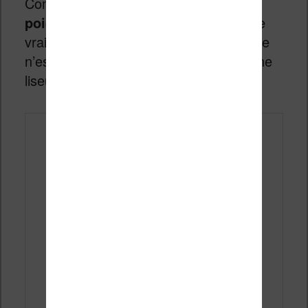
Compte tenu de l’encombrement,
le
poids réduit de 230 grammes
est une
vraie bénédiction puisque cette machine
n’est pas spécialement plus lourde d’une
liseuse plus petite !