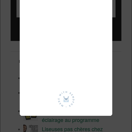
Liseuses pas chères !
Derniers articles :
Test de la BOOX GO 6 Gen II
Pourquoi les liseuses sont si
chères ?
XTEINK X4 Pro : tactile et
éclairage au programme
Liseuses pas chères chez