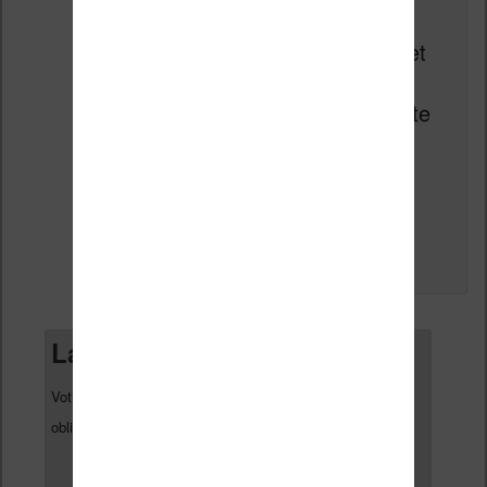
Le
18 août 2016 à 20 h 08 min
,
Lanfossi
a dit :
Très intéressant, pour celles et
ceux qui apprécient les
liseuses grand format, ne reste
plus qu’à attendre la réaction
de Bookeen.
↓
Répondre
Laisser un commentaire
Votre adresse e-mail ne sera pas publiée.
Les champs
*
obligatoires sont indiqués avec