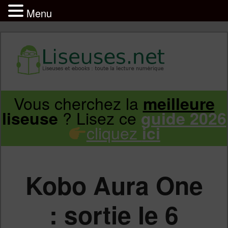
Menu
Liseuse et ebook : tout savoir
Infos sur les liseuses Kindle, Kobo,
Vous cherchez la
meilleure
Aller
Aller
Vivlio, Pocketbook
? Lisez ce
liseuse
guide 2026
cliquez
ici
au
au
contenu
contenu
Kobo Aura One
principal
secondaire
: sortie le 6