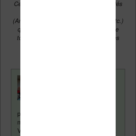
Cet article peut contenir des liens affiliés
vers les sites partenaires du site
(Amazon, Fnac, Cultura, Boulanger, etc.)
qui permettent aux auteurs du site de
toucher une petite commission sur les
ventes de ces sites sans coût
supplémentaire pour vous.
Contenu rédigé par
Nicolas. Le site
Liseuses.net existe
depuis plus de 14 ans
pour vous aider à naviguer dans le
monde des liseuses (Kindle, Kobo,
Vivlio, etc) et faire la promotion de la