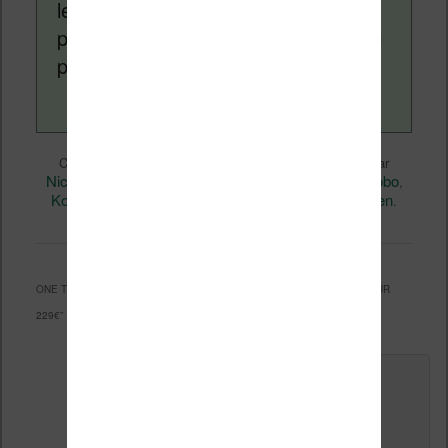
lecture (numérique ou non). Vous
pouvez en savoir plus en lisant notre
page
a propos
.
Liseuses et eReader
Ce contenu a été publié dans
par
Nicolas (actu liseuse, ebook, etc)
Kobo
, et marqué avec
,
Kobo Aura One
permalien
. Mettez-le en favori avec son
.
ONE THOUGHT ON “
KOBO AURA ONE : SORTIE LE 6 SEPTEMBRE POUR
229€
”