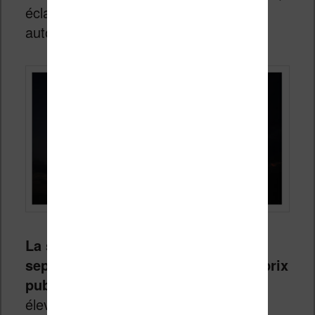
éclairage avec mode nuit, bonne
autonomie.
La sortie est prévue pour le 6
septembre 2016 en France avec un prix
public fixé à 226 euros
. C’est un peu
élevé pour une liseuse, mais
dans la