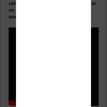
catégorie grand format, cette machine
ne peut que séduire les lecteurs
assidus.