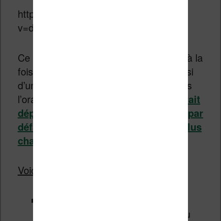
https://www.youtube.com/watch?
v=dAqN5MchzE0
Ce réglage va permettre de bénéficier à la
fois d’un éclairage bien blanc mais aussi
d’une couleur plus chaude qui tend vers
l’orange. C’est
cette couleur qui m’avait
déplu sur la Tea Ultra qui possédait par
défaut un réglage de la luminosité plus
chaud
…
Voici le reste des caractéristiques :
Liseuse étanche en immersion
pendant 60 minutes dans de l’eau