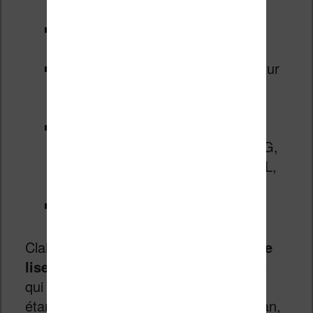
peu profonde (certification IPX8)
8 Go de stockage pour les livres
électroniques
Autonomie d’environ une mois pour
une recharge complète de la
batterie
Format supportés : Adobe DRM,
EPUB, EPUB3, PDF, MOBI, JPEG,
GIF, PNG, BMP, TIFF, TXT, HTML,
RTF, CBZ, CBR.
Wifi
Clairement,
Kobo a fait fort avec cette
liseuse
qui propose à peu près tout ce
qui a fait ses preuves jusqu’à présent :
étanche, 8 Go de stockage, grand écran,