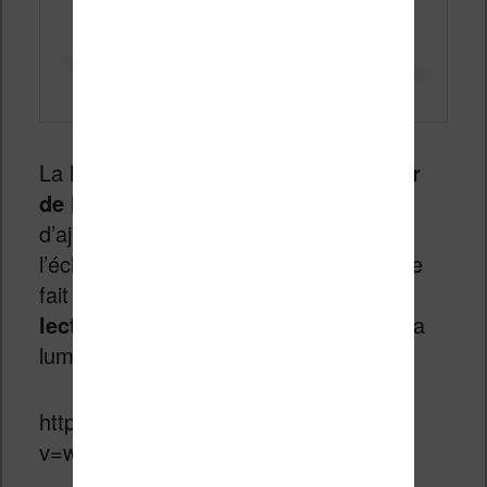
La liseuse est aussi dotée d’un
capteur
de luminosité
qui permet à l’écran
d’ajuster lui même la puissance de
l’éclairage. Une fonctionnalité à la mode
fait aussi son apparition : un
mode de
lecture de nuit
qui permet d’atténuer la
lumière bleue :
https://www.youtube.com/watch?
v=w8_2FP3J3cI