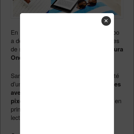
✕
En plus de la
Kobo Aura Edtion 2
, Kobo
a dévoilé l’ensemble des caractéristiques
de sa liseuse grand format : la
Kobo Aura
One
.
Sans grande surprise, la liseuse est doté
d’un
écran éclairé
tactile
de
7,8 pouces
avec une résolution de 1872 x 1404
pixels (300 dpi)
. Ce grand format doit en
principe apporte un grand confort de
lecture pour les lecteurs.