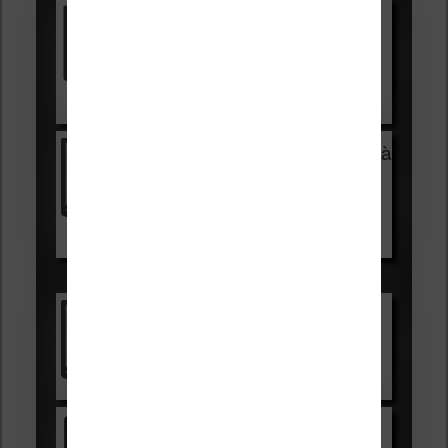
Vivlio Light HD Color +
HOUSSE
réduction de 15€
Voir sur Cultura.com
Vivlio Light Zen + HOUSSE à
99,99€
129,99€
Voir sur Boulanger
Les accessibles :
Vivlio Light Zen
Voir sur Cultura.com
Kindle