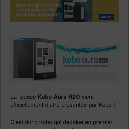
La liseuse
Kobo Aura H2O
vient
officiellement d’être présentée par Kobo !
C’est donc Kobo qui dégaine en premier