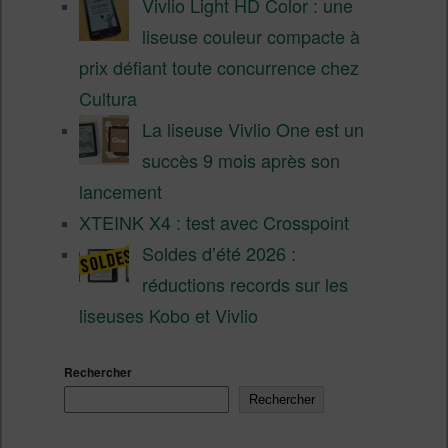
Vivlio Light HD Color : une
liseuse couleur compacte à
prix défiant toute concurrence chez
Cultura
La liseuse Vivlio One est un
succès 9 mois après son
lancement
XTEINK X4 : test avec Crosspoint
Soldes d’été 2026 :
réductions records sur les
liseuses Kobo et Vivlio
Rechercher
Rechercher