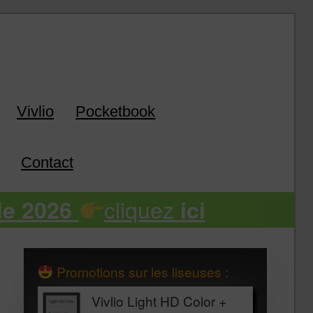
k
Vivlio
Pocketbook
Contact
cliquez
de 2026
ici
Promotions sur les liseuses :
Vivlio Light HD Color +