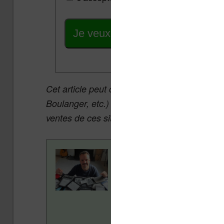
Je veux les meilleures promos
Cet article peut contenir des liens affiliés v
Boulanger, etc.) qui permettent aux auteurs 
ventes de ces sites sans coût supplémentair
Contenu rédigé par Nicol
ans pour vous aider à navi
Vivlio, etc) et faire la pr
en savoir plus en lisant n