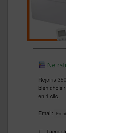
Ne rate plus aucune promo lis
Rejoins 3500 lecteurs qui reçoivent cha
bien choisir et utiliser leur liseuse.
Pa
en 1 clic.
Email:
J'accepte de recevoir des mises à jou