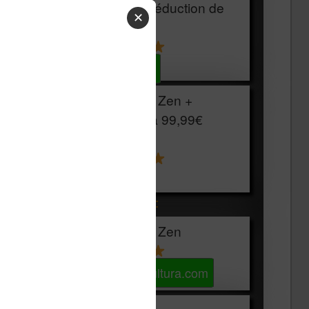
HOUSSE
réduction de
✕
15€
Voir sur Cultura.com
Vivlio Light Zen +
HOUSSE à
99,99€
129,99€
Voir sur Boulanger
Les accessibles :
Vivlio Light Zen
Voir sur Cultura.com