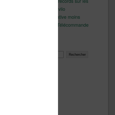
réductions records sur les
liseuses Kobo et Vivlio
Une alternative moins
chère à la Télécommande
Kobo
Rechercher
Rechercher