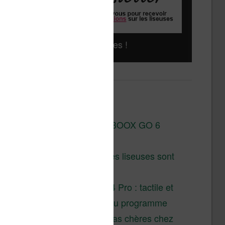
Liseuses pas chères !
Derniers articles :
Test de la BOOX GO 6
Gen II
Pourquoi les liseuses sont
si chères ?
XTEINK X4 Pro : tactile et
éclairage au programme
Liseuses pas chères chez