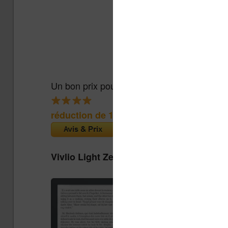
Un bon prix pour une liseuse couleur abord
réduction de 15€
(Cultura)
Vivlio Light Zen + Housse