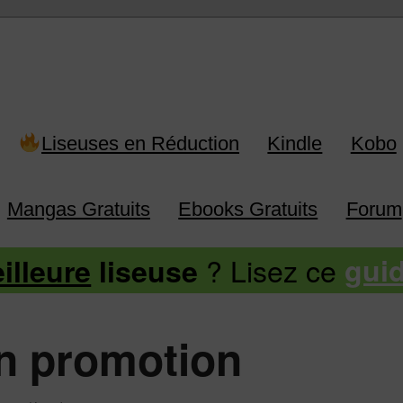
 Kindle, Kobo, Vivlio, Pocketboo
Liseuses en Réduction
Kindle
Kobo
Mangas Gratuits
Ebooks Gratuits
Forum
? Lisez ce
illeure
liseuse
gui
en promotion