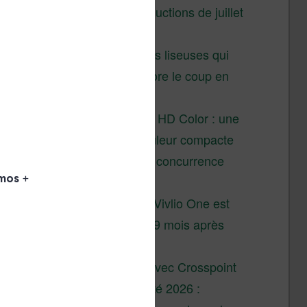
Vivlio – réductions de juillet
2026
3 anciennes liseuses qui
valent encore le coup en
2026
Vivlio Light HD Color : une
liseuse couleur compacte
à prix défiant toute concurrence
chez Cultura
La liseuse Vivlio One est
un succès 9 mois après
son lancement
XTEINK X4 : test avec Crosspoint
Soldes d’été 2026 :