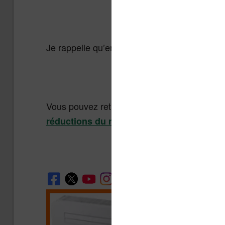
–>
Amazon Kindle Tac
Je rappelle qu’en même temps, la
Kobo Glo
–>
Promo liseuse Kobo G
Vous pouvez retrouver tous ces bons plans su
.
réductions du moment