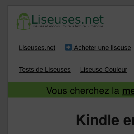
Liseuse et ebook : tout savoir
Infos sur les liseuses
Aller
Aller
Liseuses.net
Acheter une liseuse
au
au
Tests de Liseuses
Liseuse Couleur
contenu
contenu
Vous cherchez la
me
principal
secondaire
Kindle 