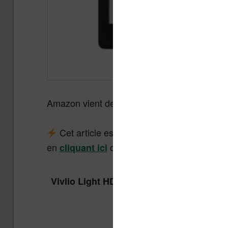
Amazon vient de faire une nouvelle
offre de
Cet article est un peu ancien, vous pouv
en
ou dans ce tableau :
cliquant ici
Vivlio Light HD Color + Housse