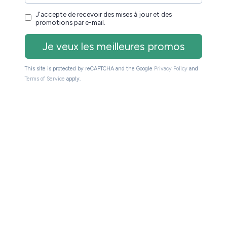
tile à 54,99€ (cliquez ici)
<–
est en promo à 109,99€ au lieu de 129,99€ :
 HD
lo HD à 109,90€ (cliquez ici)
<–
r la page du site qui affiche toutes
les bonnes