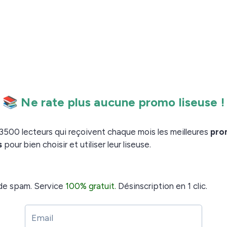
e liseuse de 6 pouces très accessible.
oins de 100€
use est maintenant affichée au tarif de
. Il
54,99€
éficier de cette promotion de
puisqu’elle se
15€