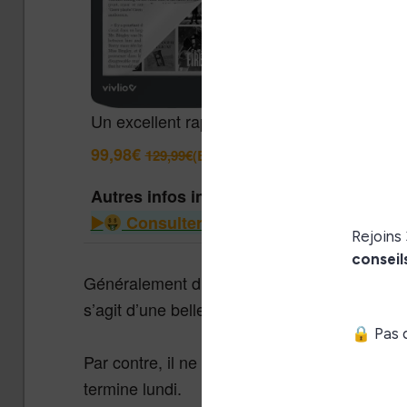
Un excellent rapport qualité / prix pour cett
99,98€
129,99€
(Boulanger)
Autres infos intéressantes
Consulter le guide des liseuses à m
Généralement disponible pour 69,99€, la lise
s’agit d’une belle réduction avant les fêtes.
Par contre, il ne faudra pas traîner pour bén
termine lundi.