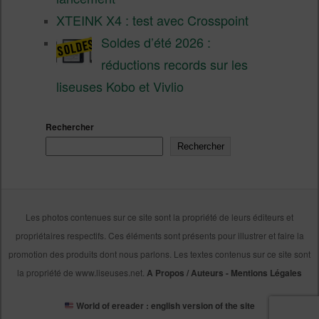
XTEINK X4 : test avec Crosspoint
Soldes d’été 2026 :
réductions records sur les
liseuses Kobo et Vivlio
Rechercher
Rechercher
Les photos contenues sur ce site sont la propriété de leurs éditeurs et
propriétaires respectifs. Ces éléments sont présents pour illustrer et faire la
promotion des produits dont nous parlons. Les textes contenus sur ce site sont
la propriété de www.liseuses.net.
A Propos / Auteurs
-
Mentions Légales
World of ereader : english version of the site