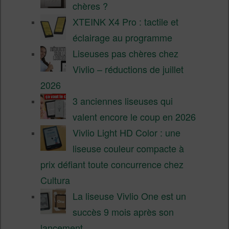
chères ?
XTEINK X4 Pro : tactile et
éclairage au programme
Liseuses pas chères chez
Vivlio – réductions de juillet
2026
3 anciennes liseuses qui
valent encore le coup en 2026
Vivlio Light HD Color : une
liseuse couleur compacte à
prix défiant toute concurrence chez
Cultura
La liseuse Vivlio One est un
succès 9 mois après son
lancement