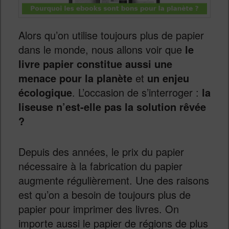
Alors qu’on utilise toujours plus de papier
dans le monde, nous allons voir que
le
livre papier constitue aussi une
menace pour la planète
et
un enjeu
écologique
. L’occasion de s’interroger :
la
liseuse n’est-elle pas la solution rêvée
?
Depuis des années, le prix du papier
nécessaire à la fabrication du papier
augmente régulièrement. Une des raisons
est qu’on a besoin de toujours plus de
papier pour imprimer des livres. On
importe aussi le papier de régions de plus