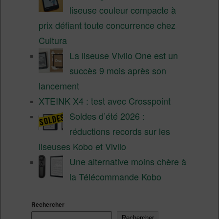
liseuse couleur compacte à
prix défiant toute concurrence chez
Cultura
La liseuse Vivlio One est un
succès 9 mois après son
lancement
XTEINK X4 : test avec Crosspoint
Soldes d’été 2026 :
réductions records sur les
liseuses Kobo et Vivlio
Une alternative moins chère à
la Télécommande Kobo
Rechercher
Rechercher