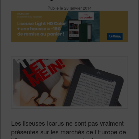
Publié le
28 janvier 2014
Les liseuses Icarus ne sont pas vraiment
présentes sur les marchés de l’Europe de