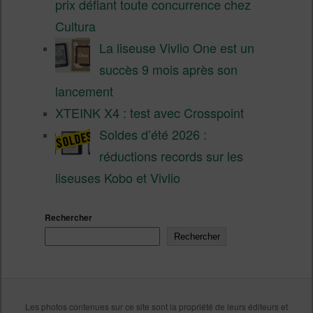
prix défiant toute concurrence chez
Cultura
La liseuse Vivlio One est un
succès 9 mois après son
lancement
XTEINK X4 : test avec Crosspoint
Soldes d’été 2026 :
réductions records sur les
liseuses Kobo et Vivlio
Rechercher
Rechercher
Les photos contenues sur ce site sont la propriété de leurs éditeurs et