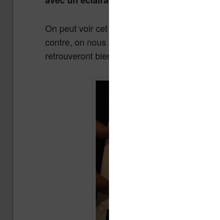
avec un éclairage du type « front light » q
On peut voir cet écran aussi dans la vidéo m
contre, on nous assure que les deux technolog
retrouveront bientôt dans des liseuses comm