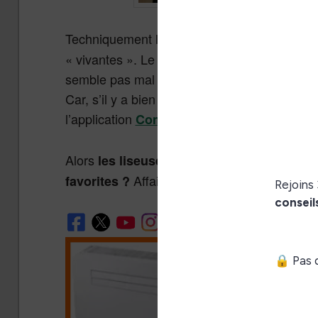
Techniquement le
se démarque du Tr
Triton 2
« vivantes ». Le constructeur indique que pl
semble pas mal du tout (surtout avec l’éclai
Car, s’il y a bien un domaine en retrait sur l
l’application
), c’est bien celui d
Comixology
Alors
les liseuses Triton 2 Front Light no
Affaire à suivre en 2013.
favorites ?