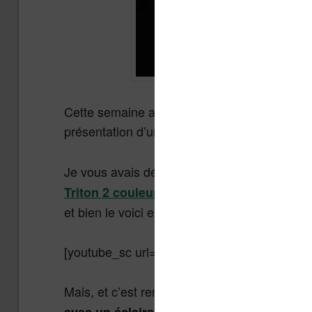
Cette semaine a été chargée en nouveautés 
présentation d’un écran qui pourrait chang
Je vous avais déjà parlé de l
a future liseus
(à encore électronique com
Triton 2 couleur
et bien le voici en vidéo (en anglais malheu
[youtube_sc url= »ZyQMfQRCeVU »]
Mais, et c’est remarquable avec cet écran Tr