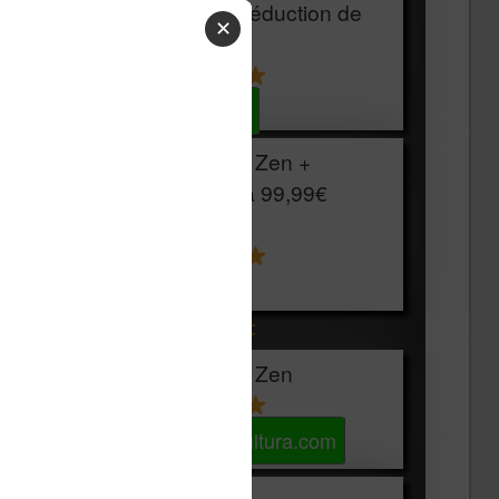
HOUSSE
réduction de
✕
15€
Voir sur Cultura.com
Vivlio Light Zen +
HOUSSE à
99,99€
129,99€
Voir sur Boulanger
Les accessibles :
Vivlio Light Zen
Voir sur Cultura.com