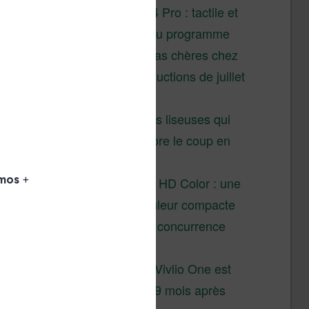
XTEINK X4 Pro : tactile et
éclairage au programme
Liseuses pas chères chez
Vivlio – réductions de juillet
2026
3 anciennes liseuses qui
valent encore le coup en
2026
Vivlio Light HD Color : une
liseuse couleur compacte
à prix défiant toute concurrence
chez Cultura
La liseuse Vivlio One est
un succès 9 mois après