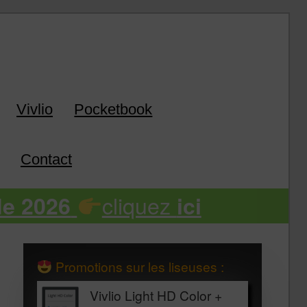
k
Vivlio
Pocketbook
Contact
cliquez
de 2026
ici
Promotions sur les liseuses :
Vivlio Light HD Color +