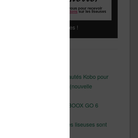
Liseuses pas chères !
Derniers articles :
Les nouveautés Kobo pour
la fin 2026 (nouvelle
liseuse)
Test de la BOOX GO 6
Gen II
Pourquoi les liseuses sont
si chères ?