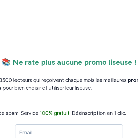
iton 1 par des couleurs mieux définies et plus
us de 4000 couleurs sont possibles. Si en vidéo cela
rage), je me pose la question de la bande dessinée.
es liseuses (ce qui n’est pas le cas des tablettes avec
e la BD.
us permettront-elles de lire nos bandes dessinées