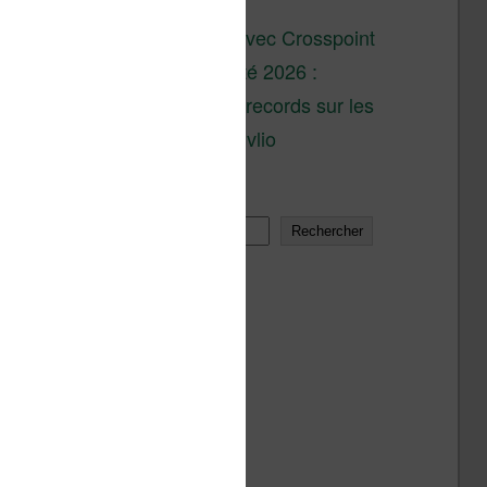
son lancement
XTEINK X4 : test avec Crosspoint
Soldes d’été 2026 :
réductions records sur les
liseuses Kobo et Vivlio
Rechercher
Rechercher