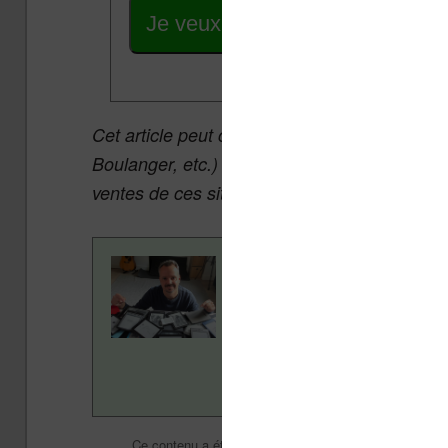
Je veux les meilleures promos
Cet article peut contenir des liens affiliés v
Boulanger, etc.) qui permettent aux auteurs 
ventes de ces sites sans coût supplémentair
Contenu rédigé par Nicol
ans pour vous aider à navi
Vivlio, etc) et faire la pr
en savoir plus en lisant n
Liseuses et eReader
Ce contenu a été publié dans