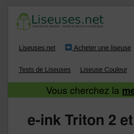
Liseuse et ebook : tout savoir
Infos sur les liseuses
Aller
Aller
Liseuses.net
Acheter une liseuse
au
au
Tests de Liseuses
Liseuse Couleur
contenu
contenu
Vous cherchez la
me
principal
secondaire
e-ink Triton 2 e