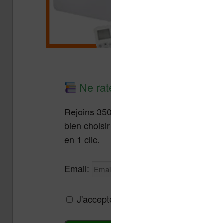
Ne rate plus aucune promo lis
Rejoins 3500 lecteurs qui reçoivent cha
bien choisir et utiliser leur liseuse.
Pa
en 1 clic.
Email:
J'accepte de recevoir des mises à jou