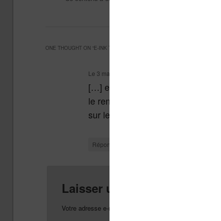
Perspectives
Vidéo
,
. M
ONE THOUGHT ON “
E-INK TRITON 2 ET FRONT LIGHT (VIDÉO)
”
Le
3 mai 2013 à 22 h 47 min
,
PocketBook Color L
[…] effet, j’ai publié il y a quelq
le rendu des couleurs. Sur ce doc
sur les écran Triton 2. Par contre,
↓
Répondre
Laisser un commentaire
Votre adresse e-mail ne sera pas publiée.
Les champs o