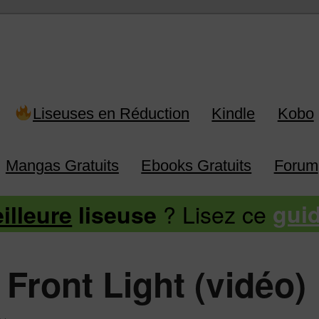
 Kindle, Kobo, Vivlio, Pocketboo
Liseuses en Réduction
Kindle
Kobo
Mangas Gratuits
Ebooks Gratuits
Forum
? Lisez ce
illeure
liseuse
gui
t Front Light (vidéo)