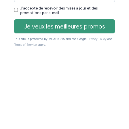
euse !
que mois les meilleures promos + conseils pour
s de spam. Service 100% gratuit. Désinscription
r et des promotions par e-mail.