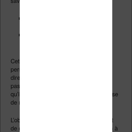
savoir un peu plus :
la liseuse 13,3 pouces de
Netronix
2 nouvelles liseuses pour
Netronix
Cette stratégie de rapprochement va
permettre à E Ink de fabriquer
directement ses écrans sans avoir à
passer par une usine spécialisée (alors
qu’il s’agissait avant tout d’une entreprise
de recherche et développement).
L’objectif pour la nouvelle entreprise est
de devenir la leader en matière d’écran à