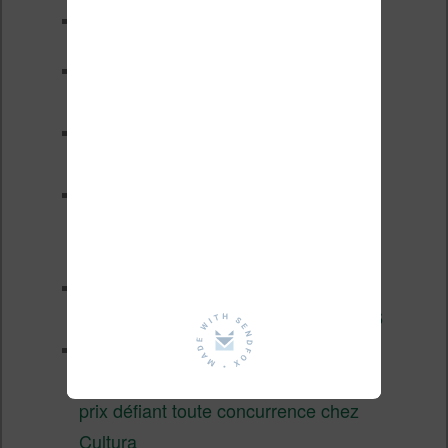
Test de la BOOX GO 6 Gen II
Pourquoi les liseuses sont si
chères ?
XTEINK X4 Pro : tactile et
éclairage au programme
Liseuses pas chères chez
Vivlio – réductions de juillet
2026
3 anciennes liseuses qui
valent encore le coup en 2026
Vivlio Light HD Color : une
liseuse couleur compacte à
prix défiant toute concurrence chez
Cultura