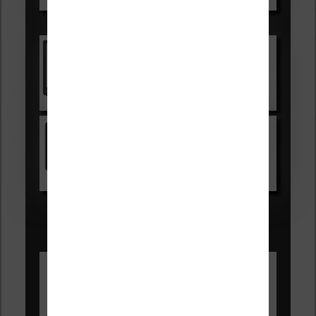
Les accessibles :
Vivlio Light Zen
Voir sur Cultura.com
Kindle
Voir sur Amazon.fr
Les Meilleures liseuses pour août
2026