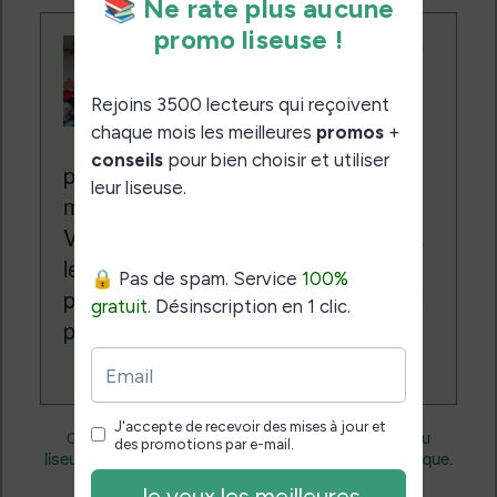
Contenu rédigé par
Nicolas. Le site
Liseuses.net existe
depuis plus de 14 ans
pour vous aider à naviguer dans le
monde des liseuses (Kindle, Kobo,
Vivlio, etc) et faire la promotion de la
lecture (numérique ou non). Vous
pouvez en savoir plus en lisant notre
page
a propos
.
Divers
Nicolas (actu
Ce contenu a été publié dans
par
liseuse, ebook, etc)
Business
Technique
, et marqué avec
,
.
permalien
Mettez-le en favori avec son
.