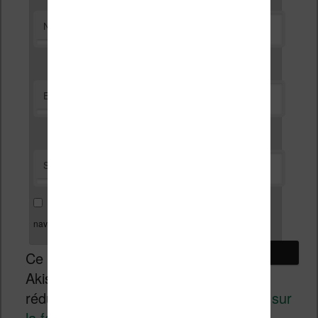
*
Nom
*
E-mail
Site web
Enregistrer mon nom, mon e-mail et mon site dans le
navigateur pour mon prochain commentaire.
Ce site utilise
Akismet pour
réduire les indésirables.
En savoir plus sur
la façon dont les données de vos