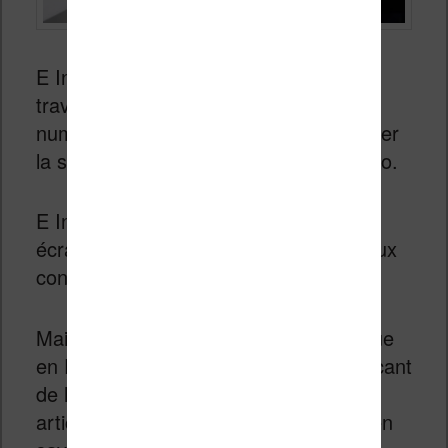
E Ink et Netronix, deux entreprises qui
travaillent sur des appareils de lecture
numérique, se sont associées pour créer
la société NTX Electronics Yangzhou Co.
E Ink est bien connue pour fournir en
écran (encre électronique) les principaux
constructeurs de liseuses.
Mais, Netronix est un peu moins connue
en France. Pourtant, il s’agit d’un fabricant
de liseuse basé à Taïwan. Quelques
articles sur le site vous permettront d’en