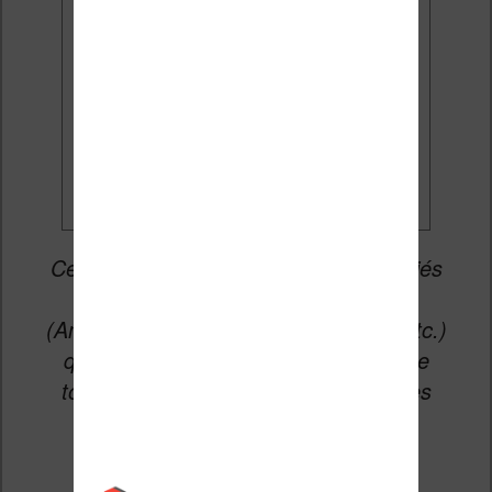
par e-mail.
Je veux les meilleures
promos
Cet article peut contenir des liens affiliés
vers les sites partenaires du site
(Amazon, Fnac, Cultura, Boulanger, etc.)
qui permettent aux auteurs du site de
toucher une petite commission sur les
ventes de ces sites sans coût
supplémentaire pour vous.