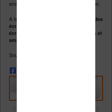
encre électronique basse consommation.
A terme,
l’entreprise devrait fournir des
écrans de liseuses mais aussi des
écrans pour les montres connectées et
smartphones
.
Source :
goodereader
.