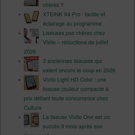
chères ?
XTEINK X4 Pro : tactile et
éclairage au programme
Liseuses pas chères chez
Vivlio – réductions de juillet
2026
3 anciennes liseuses qui
valent encore le coup en 2026
Vivlio Light HD Color : une
liseuse couleur compacte à
prix défiant toute concurrence chez
Cultura
La liseuse Vivlio One est un
succès 9 mois après son